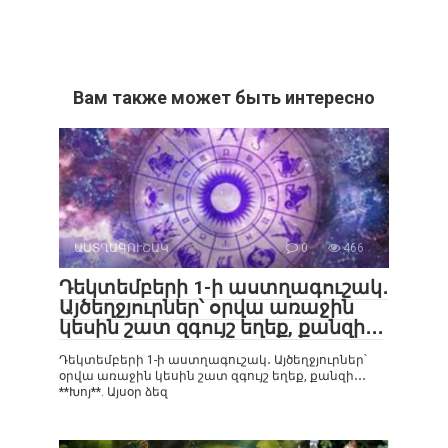
Вам также может быть интересно
ԱՍՏՂԱԳՈՒՇԱԿ
0
466
Դեկտեմբերի 1-ի աստղագուշակ․
Այծեղջյուրներ՝ օրվա առաջին
կեսին շատ զգույշ եղեք, քանզի․․․
Դեկտեմբերի 1-ի աստղագուշակ․ Այծեղջյուրներ՝
օրվա առաջին կեսին շատ զգույշ եղեք, քանզի․․․
**Խոյ**. Այսօր ձեզ