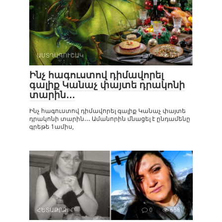
ԱՍՏՂԱԳՈՒՇԱԿ
0
571
Ինչ հագուստով դիմավորել
գալիք Կանաչ փայտե դրակոնի
տարին․․․
Ինչ հագուստով դիմավորել գալիք Կանաչ փայտե
դրակոնի տարին․․․ Ամանորին մնացել է ընդամենը
գրեթե 1ամիս,
ՀԵՏԱՔՐՔԻՐ
0
658