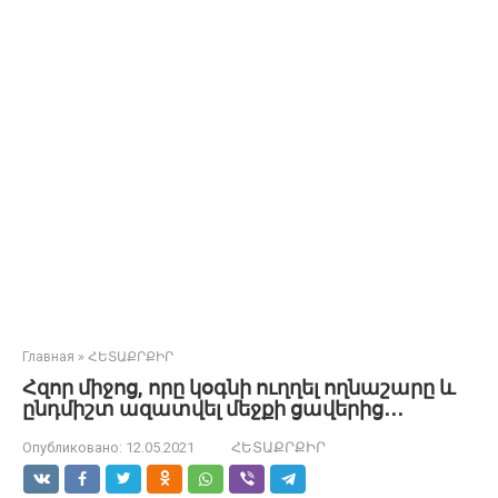
Главная
»
ՀԵՏԱՔՐՔԻՐ
Հզոր միջոց, որը կօգնի ուղղել ողնաշարը և
ընդմիշտ ազատվել մեջքի ցավերից․․․
Опубликовано:
12.05.2021
ՀԵՏԱՔՐՔԻՐ