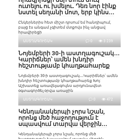
ուտելու ու խմելու․ Դեռ նոր էինք
նստել սեղանի մոտ, երբ կինս․․․
Ընկերներիս հետ միշտ դրսում եմ հանդիպում,
բայց էս անգամ չգիտեմ մտքովս ինչ անցավ
հրավիրեցի
ԱՍՏՂԱԳՈՒՇԱԿ
0
3 239
Նոյեմբերի 30-ի աստղագուշակ․․․
Կարիճներ՝ ամեն խնդիր
հեշտությամբ կհաղթահարեք
Նոյեմբերի 30-ի աստղագուշակ․․․Կարիճներ՝ ամեն
խնդիր հեշտությամբ կհաղթահարեք Խոյ:
Աշխատեք առավելագույնս արդյունավետ
օգտագործել օրվա առաջին
ԱՍՏՂԱԳՈՒՇԱԿ
0
472
Կենդանակերպի չորս նշան,
որոնց մեծ հաջողություն է
սպասվում տարվա վերջին․․․
Կենդանակերպի չորս նշան, որոնց մեծ
հաջողություն է սպասվում տարվա վերջին․․․