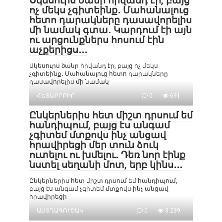
Սկեսուրս ծանր հիվանդ էր, բայց
ոչ մեկս չգիտեինք․ Մահանալուց
հետո դարակները դասավորելիս
մի նամակ գտա․ Կարդում էի այն
ու արցունքներս հոսում էին
աչքերիցս․․․
Սկեսուրս ծանր հիվանդ էր, բայց ոչ մեկս
չգիտեինք․ Մահանալուց հետո դարակները
դասավորելիս մի նամակ
ՀԵՏԱՔՐՔԻՐ
0
691
Ընկերներիս հետ միշտ դրսում եմ
հանդիպում, բայց էս անգամ
չգիտեմ մտքովս ինչ անցավ
հրավիրեցի մեր տուն ձուկ
ուտելու ու խմելու․ Դեռ նոր էինք
նստել սեղանի մոտ, երբ կինս․․․
Ընկերներիս հետ միշտ դրսում եմ հանդիպում,
բայց էս անգամ չգիտեմ մտքովս ինչ անցավ
հրավիրեցի
ԱՍՏՂԱԳՈՒՇԱԿ
0
3 239