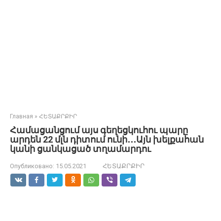
Главная
»
ՀԵՏԱՔՐՔԻՐ
Համացանցում այս գեղեցկուհու պարը
արդեն 22 մլն դիտում ունի․․․Այն խելքահան
կանի ցանկացած տղամարդու
Опубликовано:
15.05.2021
ՀԵՏԱՔՐՔԻՐ