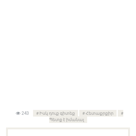
243
Իսկ դուք գիտեք
Հետաքրքիր
Պետք է իմանալ