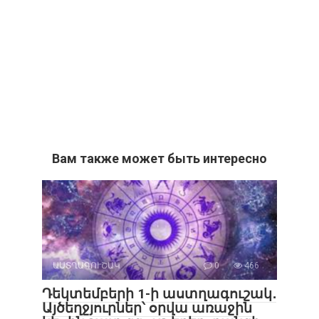
Вам также может быть интересно
ԱՍՏՂԱԳՈՒՇԱԿ
0
466
Դեկտեմբերի 1-ի աստղագուշակ․
Այծեղջյուրներ՝ օրվա առաջին