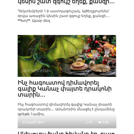
կեսին շատ զգույշ եղեք, քանզի․․․
Դեկտեմբերի 1-ի աստղագուշակ․ Այծեղջյուրներ՝
օրվա առաջին կեսին շատ զգույշ եղեք, քանզի․․․
**Խոյ**. Այսօր ձեզ
ԱՍՏՂԱԳՈՒՇԱԿ
0
571
Ինչ հագուստով դիմավորել
գալիք Կանաչ փայտե դրակոնի
տարին․․․
Ինչ հագուստով դիմավորել գալիք Կանաչ փայտե
դրակոնի տարին․․․ Ամանորին մնացել է ընդամենը
գրեթե 1ամիս,
ՀԵՏԱՔՐՔԻՐ
0
658