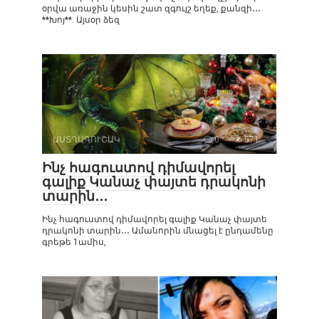
օրվա առաջին կեսին շատ զգույշ եղեք, քանզի․․․
**Խոյ**. Այսօր ձեզ
ԱՍՏՂԱԳՈՒՇԱԿ
0
571
Ինչ հագուստով դիմավորել
գալիք Կանաչ փայտե դրակոնի
տարին․․․
Ինչ հագուստով դիմավորել գալիք Կանաչ փայտե
դրակոնի տարին․․․ Ամանորին մնացել է ընդամենը
գրեթե 1ամիս,