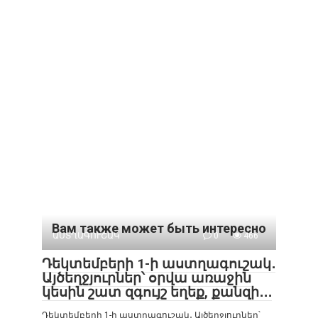
Вам также может быть интересно
ԱՍՏՂԱԳՈՒՇԱԿ
0
466
Դեկտեմբերի 1-ի աստղագուշակ․
Այծեղջյուրներ՝ օրվա առաջին
կեսին շատ զգույշ եղեք, քանզի․․․
Դեկտեմբերի 1-ի աստղագուշակ․ Այծեղջյուրներ՝