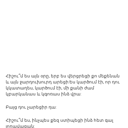
Հիշու՞մ ես այն օրը, երբ ես վերցրեցի քո մեքենան
և այն ջարդուխուրդ արեցի:Ես կարծում էի, որ դու
կկատաղես, կարծում էի, մի քանի ժամ
կբարկանաս և կգոռաս ինձ վրա:
Բայց դու չարեցիր դա:
Հիշու՞մ ես, ինչպես քեզ ստիպեցի ինձ հետ գալ
լողավազան: