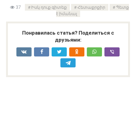
37
Իսկ դուք գիտեք
Հետաքրքիր
Պետք
է իմանալ
Понравилась статья? Поделиться с
друзьями: