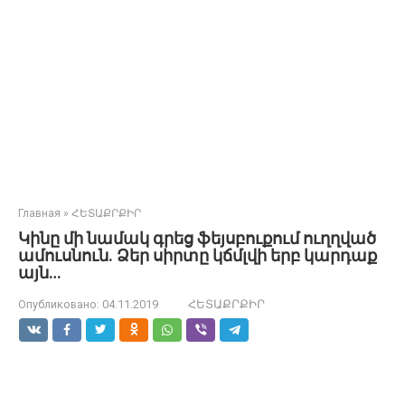
Главная
»
ՀԵՏԱՔՐՔԻՐ
Կինը մի նամակ գրեց ֆեյսբուքում ուղղված
ամուսնուն. Ձեր սիրտը կճմլվի երբ կարդաք
այն…
Опубликовано:
04.11.2019
ՀԵՏԱՔՐՔԻՐ