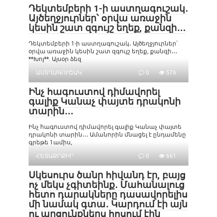
Դեկտեմբերի 1-ի աստղագուշակ․
Այծեղջյուրներ՝ օրվա առաջին
կեսին շատ զգույշ եղեք, քանզի․․․
Դեկտեմբերի 1-ի աստղագուշակ․ Այծեղջյուրներ՝
օրվա առաջին կեսին շատ զգույշ եղեք, քանզի․․․
**Խոյ**. Այսօր ձեզ
ԱՍՏՂԱԳՈՒՇԱԿ
0
576
Ինչ հագուստով դիմավորել
գալիք Կանաչ փայտե դրակոնի
տարին․․․
Ինչ հագուստով դիմավորել գալիք Կանաչ փայտե
դրակոնի տարին․․․ Ամանորին մնացել է ընդամենը
գրեթե 1ամիս,
ՀԵՏԱՔՐՔԻՐ
0
661
Սկեսուրս ծանր հիվանդ էր, բայց
ոչ մեկս չգիտեինք․ Մահանալուց
հետո դարակները դասավորելիս
մի նամակ գտա․ Կարդում էի այն
ու արցունքներս հոսում էին