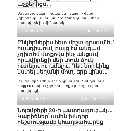
աչքերիցս․․․
Սկեսուրս ծանր հիվանդ էր, բայց ոչ մեկս
չգիտեինք․ Մահանալուց հետո դարակները
դասավորելիս մի նամակ
ՀԵՏԱՔՐՔԻՐ
0
696
Ընկերներիս հետ միշտ դրսում եմ
հանդիպում, բայց էս անգամ
չգիտեմ մտքովս ինչ անցավ
հրավիրեցի մեր տուն ձուկ
ուտելու ու խմելու․ Դեռ նոր էինք
նստել սեղանի մոտ, երբ կինս․․․
Ընկերներիս հետ միշտ դրսում եմ հանդիպում,
բայց էս անգամ չգիտեմ մտքովս ինչ անցավ
հրավիրեցի
ԱՍՏՂԱԳՈՒՇԱԿ
0
3 243
Նոյեմբերի 30-ի աստղագուշակ․․․
Կարիճներ՝ ամեն խնդիր
հեշտությամբ կհաղթահարեք