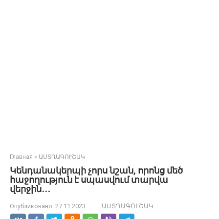
Главная
»
ԱՍՏՂԱԳՈՒՇԱԿ
Կենդանակերպի չորս նշան, որոնց մեծ
հաջողություն է սպասվում տարվա
վերջին․․․
Опубликовано:
27.11.2023
ԱՍՏՂԱԳՈՒՇԱԿ