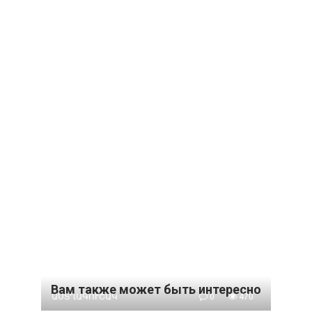
Вам также может быть интересно
ԱՍՏՂԱԳՈՒՇԱԿ
0
470