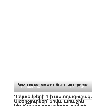
Вам также может быть интересно
ԱՍՏՂԱԳՈՒՇԱԿ
0
466
Դեկտեմբերի 1-ի աստղագուշակ․
Այծեղջյուրներ՝ օրվա առաջին