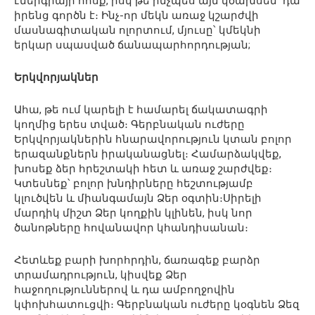
էներգիայի հոսք, իսկ թե ինչպես այն կծախսեն՝ դա
իրենց գործն է։ Ինչ-որ մեկն առաջ կշարժվի
մասնագիտական ոլորտում, մյուսը՝ կմեկնի
երկար սպասված ճանապարհորդության;
Երկվորյակներ
Ահա, թե ում կարելի է համարել ճակատագրի
կողմից երես տված։ Գերբնական ուժերը
Երկվորյակներին հնարավորություն կտան բոլոր
երազանքներն իրականացնել։ Համարձակվեք,
խոսեք ձեր հրեշտակի հետ և առաջ շարժվեք։
Կտեսնեք՝ բոլոր խնդիրները հեշտությամբ
կլուծվեն և միանգամայն Ձեր օգտին։Սիրելի
մարդիկ միշտ Ձեր կողքին կլինեն, իսկ նոր
ծանոթները հովանավոր կհանդիսանան։
Հետևեք բարի խորհրդին, ճառագեք բարձր
տրամադրություն, կիսվեք Ձեր
հաջողություններով և դա ամբողջովին
կփոխհատուցվի։ Գերբնական ուժերը կօգնեն Ձեզ