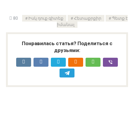
80
Իսկ դուք գիտեք
Հետաքրքիր
Պետք է
իմանալ
Понравилась статья? Поделиться с
друзьями: