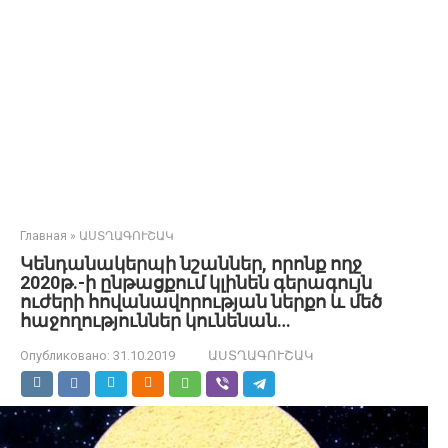
Главная
»
ԱՍՏՂԱԳՈՒՇԱԿ
Կենդանակերպի նշաններ, որոնք ողջ
2020թ.-ի ընթացքում կլինեն գերագույն
ուժերի հովանավորության ներքո և մեծ
հաջողություններ կունենան…
Опубликовано:
31.10.2019
ԱՍՏՂԱԳՈՒՇԱԿ