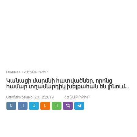
Главная
»
ՀԵՏԱՔՐՔԻՐ
Կանացի մարմնի հատվածներ, որոնց
համար տղամարդիկ խելքահան են լինում…
Опубликовано:
20.12.2019
ՀԵՏԱՔՐՔԻՐ