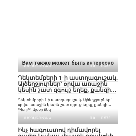
Вам также может быть интересно
ԱՍՏՂԱԳՈՒՇԱԿ
0
468
Դեկտեմբերի 1-ի աստղագուշակ․
Այծեղջյուրներ՝ օրվա առաջին
կեսին շատ զգույշ եղեք, քանզի․․․
Դեկտեմբերի 1-ի աստղագուշակ․ Այծեղջյուրներ՝
օրվա առաջին կեսին շատ զգույշ եղեք, քանզի․․․
**Խոյ**. Այսօր ձեզ
ԱՍՏՂԱԳՈՒՇԱԿ
0
573
Ինչ հագուստով դիմավորել