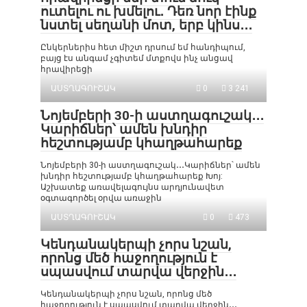
ուտելու ու խմելու․ Դեռ նոր էինք
նստել սեղանի մոտ, երբ կինս․․․
Ընկերներիս հետ միշտ դրսում եմ հանդիպում,
բայց էս անգամ չգիտեմ մտքովս ինչ անցավ
հրավիրեցի
ԱՍՏՂԱԳՈՒՇԱԿ
0
3 241
Նոյեմբերի 30-ի աստղագուշակ․․․
Կարիճներ՝ ամեն խնդիր
հեշտությամբ կհաղթահարեք
Նոյեմբերի 30-ի աստղագուշակ․․․Կարիճներ՝ ամեն
խնդիր հեշտությամբ կհաղթահարեք Խոյ:
Աշխատեք առավելագույնս արդյունավետ
օգտագործել օրվա առաջին
ԱՍՏՂԱԳՈՒՇԱԿ
0
473
Կենդանակերպի չորս նշան,
որոնց մեծ հաջողություն է
սպասվում տարվա վերջին․․․
Կենդանակերպի չորս նշան, որոնց մեծ
հաջողություն է սպասվում տարվա վերջին․․․