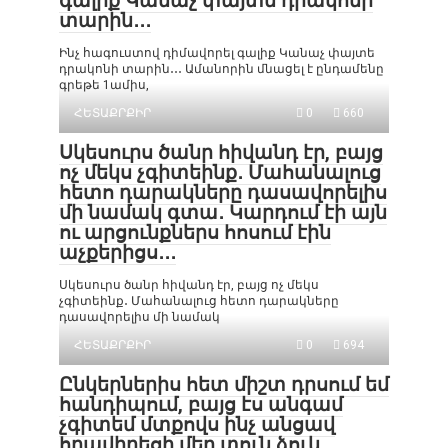
գալիք Կանաչ փայտե դրակոնի
տարին․․․
Ինչ հագուստով դիմավորել գալիք Կանաչ փայտե
դրակոնի տարին․․․ Ամանորին մնացել է ընդամենը
գրեթե 1ամիս,
ՀԵՏԱՔՐՔԻՐ
0
660
Սկեսուրս ծանր հիվանդ էր, բայց
ոչ մեկս չգիտեինք․ Մահանալուց
հետո դարակները դասավորելիս
մի նամակ գտա․ Կարդում էի այն
ու արցունքներս հոսում էին
աչքերիցս․․․
Սկեսուրս ծանր հիվանդ էր, բայց ոչ մեկս
չգիտեինք․ Մահանալուց հետո դարակները
դասավորելիս մի նամակ
ՀԵՏԱՔՐՔԻՐ
0
694
Ընկերներիս հետ միշտ դրսում եմ
հանդիպում, բայց էս անգամ
չգիտեմ մտքովս ինչ անցավ
հրավիրեցի մեր տուն ձուկ