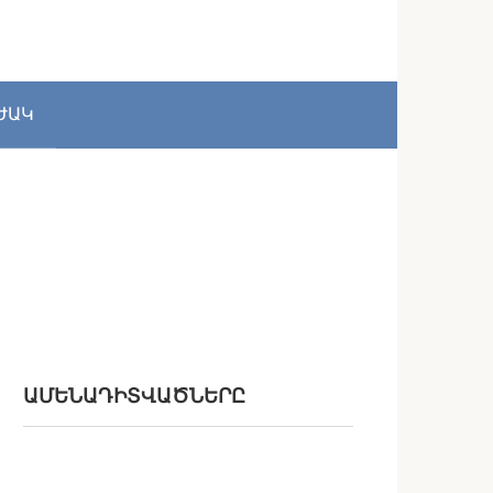
ԺԱԿ
ԱՄԵՆԱԴԻՏՎԱԾՆԵՐԸ