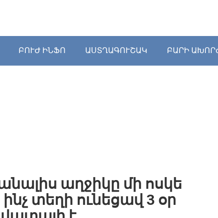
ԲՈՒԺ ԻՆՖՈ
ԱՍՏՂԱԳՈՒՇԱԿ
ԲԱՐԻ ԱԽՈՐ
նալիս աղջիկը մի ոսկե
ինչ տեղի ունեցավ 3 օր
ավատալի է…