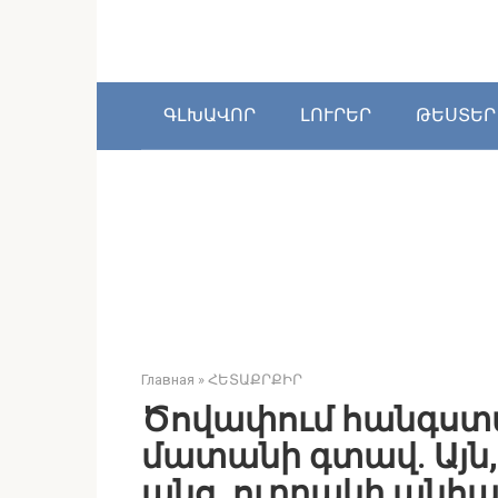
Перейти
к
контенту
ԳԼԽԱՎՈՐ
ԼՈՒՐԵՐ
ԹԵՍՏԵՐ
Главная
»
ՀԵՏԱՔՐՔԻՐ
Ծովափում հանգստա
մատանի գտավ. Այն, 
անց, ուղղակի անհ