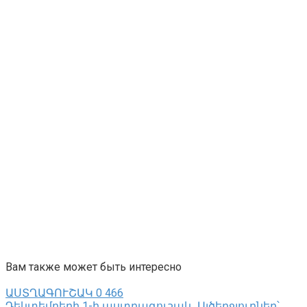
Вам также может быть интересно
ԱՍՏՂԱԳՈՒՇԱԿ
0
466
Դեկտեմբերի 1-ի աստղագուշակ․ Այծեղջյուրներ՝