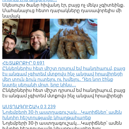
Սկեսուրս ծանր հիվանդ էր, բայց ոչ մեկս չգիտեինք․
Մահանալուց հետո դարակները դասավորելիս մի
նամակ
ՀԵՏԱՔՐՔԻՐ
0
691
Ընկերներիս հետ միշտ դրսում եմ հանդիպում, բայց
էս անգամ չգիտեմ մտքովս ինչ անցավ հրավիրեցի
մեր տուն ձուկ ուտելու ու խմելու․ Դեռ նոր էինք
նստել սեղանի մոտ, երբ կինս․․․
Ընկերներիս հետ միշտ դրսում եմ հանդիպում, բայց
էս անգամ չգիտեմ մտքովս ինչ անցավ հրավիրեցի
ԱՍՏՂԱԳՈՒՇԱԿ
0
3 239
Նոյեմբերի 30-ի աստղագուշակ․․․Կարիճներ՝ ամեն
խնդիր հեշտությամբ կհաղթահարեք
Նոյեմբերի 30-ի աստղագուշակ․․․Կարիճներ՝ ամեն
խնդիր հեշտությամբ կհաղթահարեք Խոյ: