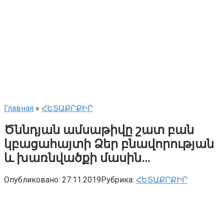
Главная
»
ՀԵՏԱՔՐՔԻՐ
Ծննդյան ամսաթիվը շատ բան
կբացահայտի Ձեր բնավորության
և խառնվածքի մասին…
Опубликовано:
27.11.2019
Рубрика:
ՀԵՏԱՔՐՔԻՐ