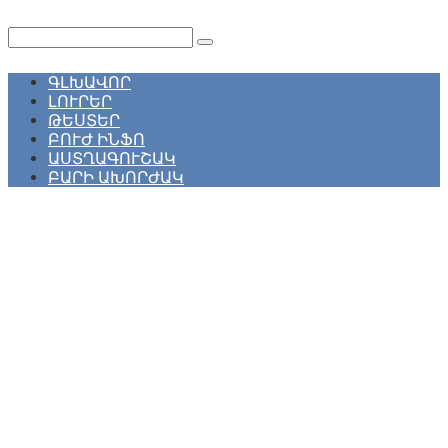
Перейти
к
Поиск:
контенту
ԳԼԽԱՎՈՐ
ԼՈՒՐԵՐ
ԹԵՍՏԵՐ
ԲՈՒԺ ԻՆՖՈ
ԱՍՏՂԱԳՈՒՇԱԿ
ԲԱՐԻ ԱԽՈՐԺԱԿ