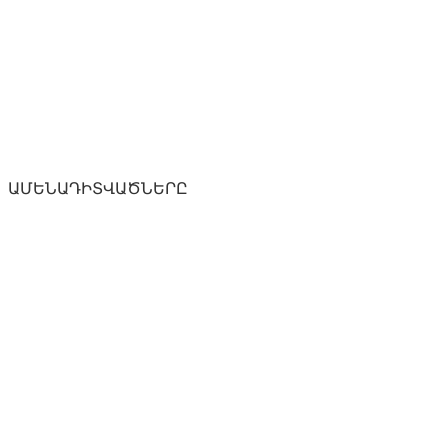
ԱՄԵՆԱԴԻՏՎԱԾՆԵՐԸ