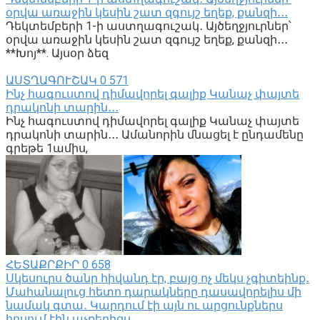
օրվա առաջին կեսին շատ զգույշ եղեք, քանզի․․․
Դեկտեմբերի 1-ի աստղագուշակ․ Այծեղջյուրներ՝
օրվա առաջին կեսին շատ զգույշ եղեք, քանզի․․․
**Խոյ**. Այսօր ձեզ
ԱՍՏՂԱԳՈՒՇԱԿ
0
571
Ինչ հագուստով դիմավորել գալիք Կանաչ փայտե
դրակոնի տարին․․․
Ինչ հագուստով դիմավորել գալիք Կանաչ փայտե
դրակոնի տարին․․․ Ամանորին մնացել է ընդամենը
գրեթե 1ամիս,
ՀԵՏԱՔՐՔԻՐ
0
658
Սկեսուրս ծանր հիվանդ էր, բայց ոչ մեկս չգիտեինք․
Մահանալուց հետո դարակները դասավորելիս մի
նամակ գտա․ Կարդում էի այն ու արցունքներս
հոսում էին աչքերիցս․․․