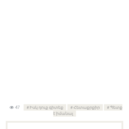
47
Իսկ դուք գիտեք
Հետաքրքիր
Պետք
է իմանալ