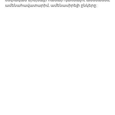
սեփական երեխայի համար դառնալու ամենամեծ,
ամենահավատարիմ, ամենասիրելի ընկերը: