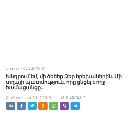
Главная
»
ՀԵՏԱՔՐՔԻՐ
Խնդրում եմ, մի ծեծեք Ձեր երեխաներին. Մի
տղայի պատմություն, որը ցնցել է ողջ
համացանցը…
Опубликовано:
24.12.2019
ՀԵՏԱՔՐՔԻՐ