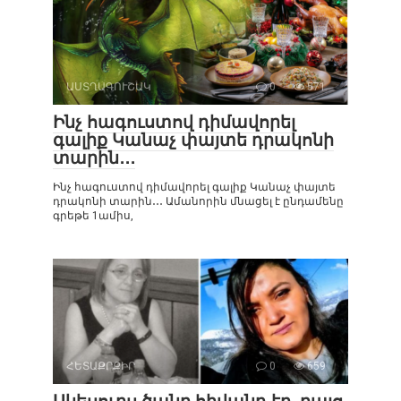
ԱՍՏՂԱԳՈՒՇԱԿ
0
571
Ինչ հագուստով դիմավորել
գալիք Կանաչ փայտե դրակոնի
տարին․․․
Ինչ հագուստով դիմավորել գալիք Կանաչ փայտե
դրակոնի տարին․․․ Ամանորին մնացել է ընդամենը
գրեթե 1ամիս,
ՀԵՏԱՔՐՔԻՐ
0
659