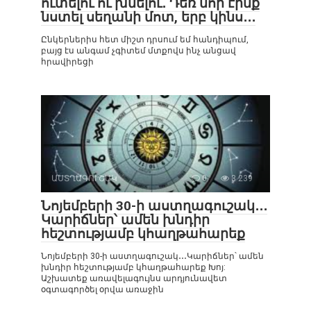
ուտելու ու խմելու․ Դեռ նոր էինք
նստել սեղանի մոտ, երբ կինս․․․
Ընկերներիս հետ միշտ դրսում եմ հանդիպում,
բայց էս անգամ չգիտեմ մտքովս ինչ անցավ
հրավիրեցի
ԱՍՏՂԱԳՈՒՇԱԿ
0
3 239
Նոյեմբերի 30-ի աստղագուշակ․․․
Կարիճներ՝ ամեն խնդիր
հեշտությամբ կհաղթահարեք
Նոյեմբերի 30-ի աստղագուշակ․․․Կարիճներ՝ ամեն
խնդիր հեշտությամբ կհաղթահարեք Խոյ:
Աշխատեք առավելագույնս արդյունավետ
օգտագործել օրվա առաջին