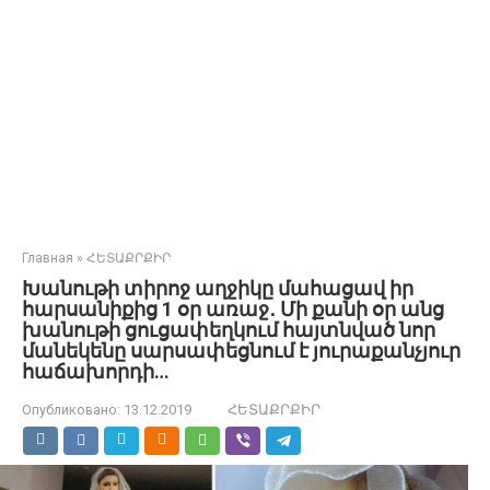
Главная
»
ՀԵՏԱՔՐՔԻՐ
Խանութի տիրոջ աղջիկը մահացավ իր
հարսանիքից 1 օր առաջ․ Մի քանի օր անց
խանութի ցուցափեղկում հայտնված նոր
մանեկենը սարսափեցնում է յուրաքանչյուր
հաճախորդի…
Опубликовано:
13.12.2019
ՀԵՏԱՔՐՔԻՐ