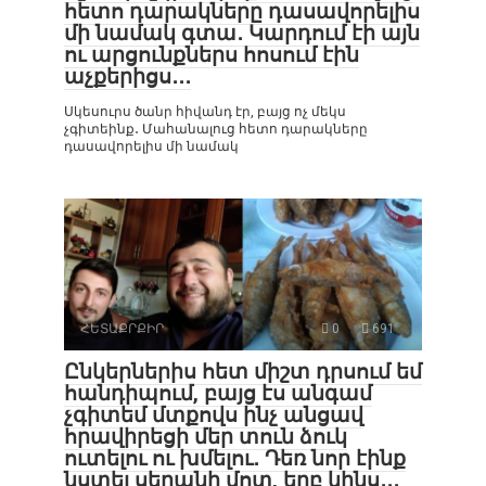
հետո դարակները դասավորելիս
մի նամակ գտա․ Կարդում էի այն
ու արցունքներս հոսում էին
աչքերիցս․․․
Սկեսուրս ծանր հիվանդ էր, բայց ոչ մեկս
չգիտեինք․ Մահանալուց հետո դարակները
դասավորելիս մի նամակ
ՀԵՏԱՔՐՔԻՐ
0
691
Ընկերներիս հետ միշտ դրսում եմ
հանդիպում, բայց էս անգամ
չգիտեմ մտքովս ինչ անցավ
հրավիրեցի մեր տուն ձուկ
ուտելու ու խմելու․ Դեռ նոր էինք
նստել սեղանի մոտ, երբ կինս․․․