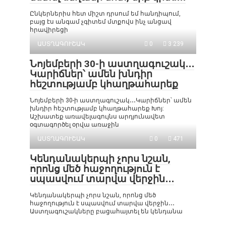
Ընկերներիս հետ միշտ դրսում եմ հանդիպում,
բայց էս անգամ չգիտեմ մտքովս ինչ անցավ
հրավիրեցի
ԱՍՏՂԱԳՈՒՇԱԿ
0
3 239
Նոյեմբերի 30-ի աստղագուշակ․․․
Կարիճներ՝ ամեն խնդիր
հեշտությամբ կհաղթահարեք
Նոյեմբերի 30-ի աստղագուշակ․․․Կարիճներ՝ ամեն
խնդիր հեշտությամբ կհաղթահարեք Խոյ:
Աշխատեք առավելագույնս արդյունավետ
օգտագործել օրվա առաջին
ԱՍՏՂԱԳՈՒՇԱԿ
0
471
Կենդանակերպի չորս նշան,
որոնց մեծ հաջողություն է
սպասվում տարվա վերջին․․․
Կենդանակերպի չորս նշան, որոնց մեծ
հաջողություն է սպասվում տարվա վերջին․․․
Աստղագուշակները բացահայտել են կենդանա