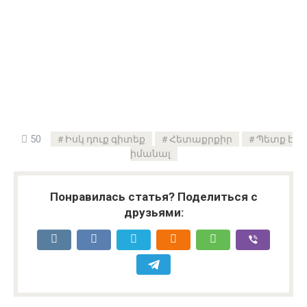
50
Իսկ դուք գիտեք
Հետաքրքիր
Պետք է
իմանալ
Понравилась статья? Поделиться с
друзьями: