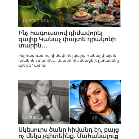
ԱՍՏՂԱԳՈՒՇԱԿ
0
571
Ինչ հագուստով դիմավորել
գալիք Կանաչ փայտե դրակոնի
տարին․․․
Ինչ հագուստով դիմավորել գալիք Կանաչ փայտե
դրակոնի տարին․․․ Ամանորին մնացել է ընդամենը
գրեթե 1ամիս,
ՀԵՏԱՔՐՔԻՐ
0
658
Սկեսուրս ծանր հիվանդ էր, բայց
ոչ մեկս չգիտեինք․ Մահանալուց