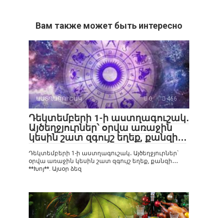
Вам также может быть интересно
ԱՍՏՂԱԳՈՒՇԱԿ
0
466
Դեկտեմբերի 1-ի աստղագուշակ․
Այծեղջյուրներ՝ օրվա առաջին
կեսին շատ զգույշ եղեք, քանզի․․․
Դեկտեմբերի 1-ի աստղագուշակ․ Այծեղջյուրներ՝
օրվա առաջին կեսին շատ զգույշ եղեք, քանզի․․․
**Խոյ**. Այսօր ձեզ