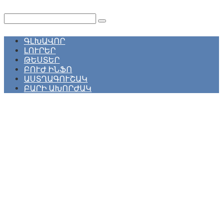
Перейти
к
Поиск:
контенту
ԳԼԽԱՎՈՐ
ԼՈՒՐԵՐ
ԹԵՍՏԵՐ
ԲՈՒԺ ԻՆՖՈ
ԱՍՏՂԱԳՈՒՇԱԿ
ԲԱՐԻ ԱԽՈՐԺԱԿ