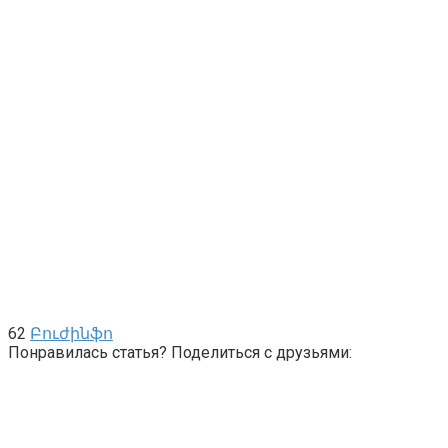
62
Բուժինֆո
Понравилась статья? Поделиться с друзьями: