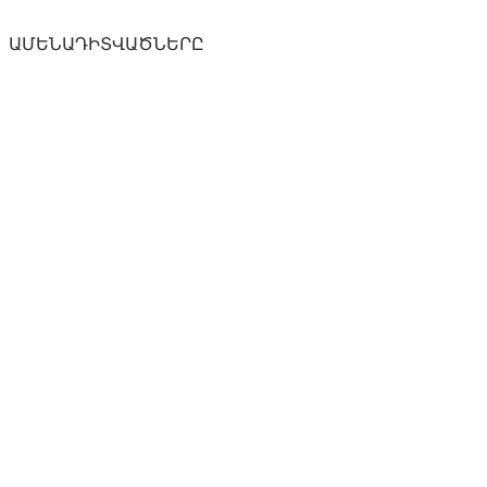
ԱՄԵՆԱԴԻՏՎԱԾՆԵՐԸ