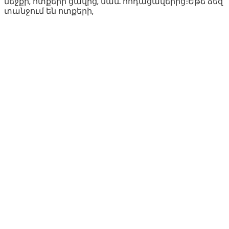
մեջքի, ոտքերի ցավից, նաև հոդացավերից։Եթե ձեզ
տանջում են ոտքերի,