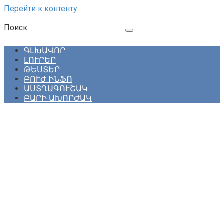
Перейти к контенту
Поиск:
ԳԼԽԱՎՈՐ
ԼՈՒՐԵՐ
ԹԵՍՏԵՐ
ԲՈՒԺ ԻՆՖՈ
ԱՍՏՂԱԳՈՒՇԱԿ
ԲԱՐԻ ԱԽՈՐԺԱԿ