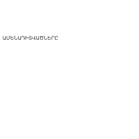
ԱՄԵՆԱԴԻՏՎԱԾՆԵՐԸ