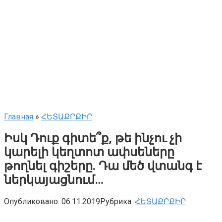
Главная
»
ՀԵՏԱՔՐՔԻՐ
Իսկ Դուք գիտե՞ք, թե ինչու չի
կարելի կեղտոտ ափսեները
թողնել գիշերը. Դա մեծ վտանգ է
ներկայացնում…
Опубликовано:
06.11.2019
Рубрика:
ՀԵՏԱՔՐՔԻՐ