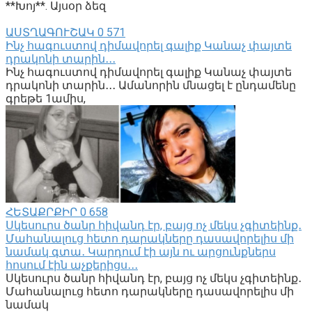
**Խոյ**. Այսօր ձեզ
ԱՍՏՂԱԳՈՒՇԱԿ
0
571
Ինչ հագուստով դիմավորել գալիք Կանաչ փայտե
դրակոնի տարին․․․
Ինչ հագուստով դիմավորել գալիք Կանաչ փայտե
դրակոնի տարին․․․ Ամանորին մնացել է ընդամենը
գրեթե 1ամիս,
ՀԵՏԱՔՐՔԻՐ
0
658
Սկեսուրս ծանր հիվանդ էր, բայց ոչ մեկս չգիտեինք․
Մահանալուց հետո դարակները դասավորելիս մի
նամակ գտա․ Կարդում էի այն ու արցունքներս
հոսում էին աչքերիցս․․․
Սկեսուրս ծանր հիվանդ էր, բայց ոչ մեկս չգիտեինք․
Մահանալուց հետո դարակները դասավորելիս մի
նամակ