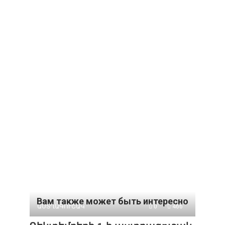
Вам также может быть интересно
ԱՍՏՂԱԳՈՒՇԱԿ
0
466