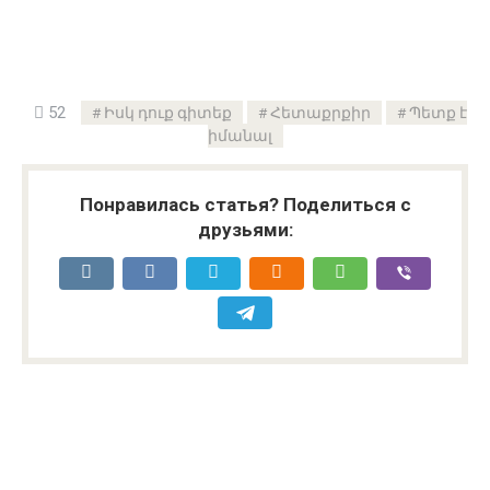
52
Իսկ դուք գիտեք
Հետաքրքիր
Պետք է
իմանալ
Понравилась статья? Поделиться с
друзьями: