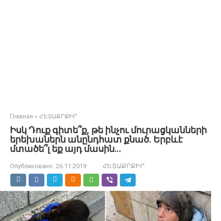
Главная
»
ՀԵՏԱՔՐՔԻՐ
Իսկ Դուք գիտե՞ք, թե ինչու մուրացկանների
երեխաներն անընդհատ քնած. Երբևէ
մտածե՞լ եք այդ մասին…
Опубликовано:
26.11.2019
ՀԵՏԱՔՐՔԻՐ