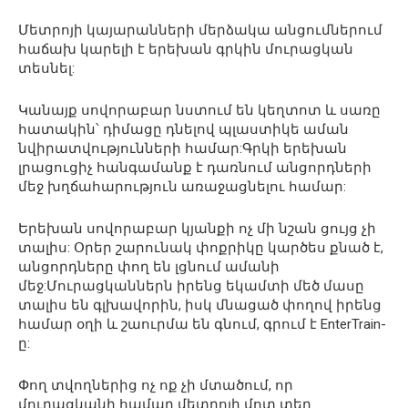
Մետրոյի կայարանների մերձակա անցումներում
հաճախ կարելի է երեխան գրկին մուրացկան
տեսնել:
Կանայք սովորաբար նստում են կեղտոտ և սառը
հատակին՝ դիմացը դնելով պլաստիկե աման
նվիրատվությունների համար:Գրկի երեխան
լրացուցիչ հանգամանք է դառնում անցորդների
մեջ խղճահարություն առաջացնելու համար:
Երեխան սովորաբար կյանքի ոչ մի նշան ցույց չի
տալիս: Օրեր շարունակ փոքրիկը կարծես քնած է,
անցորդները փող են լցնում ամանի
մեջ:Մուրացկաններն իրենց եկամտի մեծ մասը
տալիս են գլխավորին, իսկ մնացած փողով իրենց
համար օղի և շաուրմա են գնում, գրում է EnterTrain-
ը:
Փող տվողներից ոչ ոք չի մտածում, որ
մուրացկանի համար մետրոյի մոտ տեղ