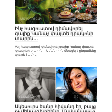
ԱՍՏՂԱԳՈՒՇԱԿ
0
571
Ինչ հագուստով դիմավորել
գալիք Կանաչ փայտե դրակոնի
տարին․․․
Ինչ հագուստով դիմավորել գալիք Կանաչ փայտե
դրակոնի տարին․․․ Ամանորին մնացել է ընդամենը
գրեթե 1ամիս,
ՀԵՏԱՔՐՔԻՐ
0
658
Սկեսուրս ծանր հիվանդ էր, բայց
ոչ մեկս չգիտեինք․ Մահանալուց