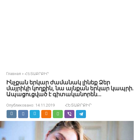
Главная
»
ՀԵՏԱՔՐՔԻՐ
Ինչքան երկար ժամանակ լինեք Ձեր
մայրիկի կողքին, նա այնքան երկար կապրի.
Ապացուցված է գիտականորեն…
Опубликовано:
14.11.2019
ՀԵՏԱՔՐՔԻՐ