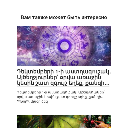
Вам также может быть интересно
ԱՍՏՂԱԳՈՒՇԱԿ
0
466
Դեկտեմբերի 1-ի աստղագուշակ․
Այծեղջյուրներ՝ օրվա առաջին
կեսին շատ զգույշ եղեք, քանզի․․․
Դեկտեմբերի 1-ի աստղագուշակ․ Այծեղջյուրներ՝
օրվա առաջին կեսին շատ զգույշ եղեք, քանզի․․․
**Խոյ**. Այսօր ձեզ