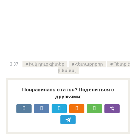
37
Իսկ դուք գիտեք
Հետաքրքիր
Պետք է
իմանալ
Понравилась статья? Поделиться с
друзьями: