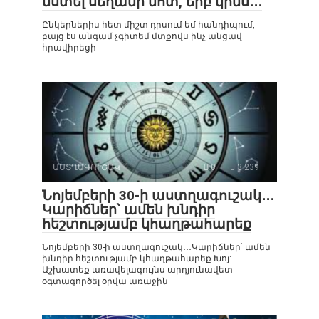
նստել սեղանի մոտ, երբ կինս․․․
Ընկերներիս հետ միշտ դրսում եմ հանդիպում,
բայց էս անգամ չգիտեմ մտքովս ինչ անցավ
հրավիրեցի
ԱՍՏՂԱԳՈՒՇԱԿ
0
3 239
Նոյեմբերի 30-ի աստղագուշակ․․․
Կարիճներ՝ ամեն խնդիր
հեշտությամբ կհաղթահարեք
Նոյեմբերի 30-ի աստղագուշակ․․․Կարիճներ՝ ամեն
խնդիր հեշտությամբ կհաղթահարեք Խոյ:
Աշխատեք առավելագույնս արդյունավետ
օգտագործել օրվա առաջին