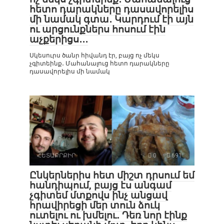
հետո դարակները դասավորելիս
մի նամակ գտա․ Կարդում էի այն
ու արցունքներս հոսում էին
աչքերիցս․․․
Սկեսուրս ծանր հիվանդ էր, բայց ոչ մեկս
չգիտեինք․ Մահանալուց հետո դարակները
դասավորելիս մի նամակ
ՀԵՏԱՔՐՔԻՐ
0
691
Ընկերներիս հետ միշտ դրսում եմ
հանդիպում, բայց էս անգամ
չգիտեմ մտքովս ինչ անցավ
հրավիրեցի մեր տուն ձուկ
ուտելու ու խմելու․ Դեռ նոր էինք