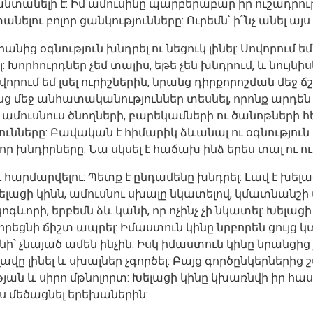
նտանելի է: Իմ ամուսինը պարբերաբար իր ուշադրությ
անելու բոլոր ցանկությունները: Ուրեմն՝ ի՞նչ անել այ
նրանից օգնություն խնդրել ու նեցուկ լինել: Սովորում 
Խորհուրդներ չեմ տալիս, եթե չեն խնդրում, և նույնիսկ
ովորում եմ լսել ուրիշներին, նրանց դիրքորոշման մե
անց մեջ անհատականություններ տեսնել, որոնք արդեն
ու ամուսնուս ծնողների, բարեկամների ու ծանոթների
ւնները: Բավական է հիմարիկ ձևանալ ու օգնություն
ոլոր խնդիրները: Նա սկսել է հաճախ ինձ երես տալ ու 
արմարվելու: Պետք է ընդամենը խնդրել: Լավ է խելացի լ
ելացի կինն, ամուսնու սխալը նկատելով, կմատնանշի ա
կոգևորի, երբեմն ձև կանի, որ ոչինչ չի նկատել: Խել
վորեցնի ճիշտ ապրել: Իմաստուն կինը նրբորեն ցույց
 չնայած ամեն ինչին: Իսկ իմաստուն կինը նրանցից
ը լինել և սխալներ չգործել: Բայց գործընկերներից 
ան և սիրո մթնոլորտ: Խելացի կինը կխառնվի իր հա
ս մեծացնել երեխաներին: