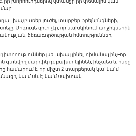
մ է, իր խորհուրդներով կտանջի իր փեսային կամ
ամար:
դալ, խաչբառեր լուծել, տարբեր թրեյնինգների,
լը: Միգուցե զուր չէր, որ նախկինում աղջիկներին
կության, ձեռագործության հմտություններ,
իտողություններ լսել, սխալ լինել, դիմանալ ինչ-որ
քին գտնվող մարդիկ դժբախտ կլինեն, ինչպես և ինքը:
որը համարում է, որ միշտ 2 տարբերակ կա՝ կա՛մ
կանացի, կա՛մ սև է, կա՛մ սպիտակ: