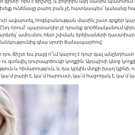
շտ գիտի՝ որն է ճիշտը, և բոլորին այդ մասին պատմու
տ խելք ունենալը բարդ բան չէ, հատկապես՝ կանանց հ
բուհ ավարտել, հոգեբանության մասին շատ գրքեր կար
նդ որում՝ պարտադիր չէ դրանք գործնականում կիրառե
արձրել՝ ամուսնու հետ շփման, երեխաների դաստիարա
 մանկությունից գնա սրտի ճանապարհով:
 դու ճիշտ ես, բայց ո՞ւմ կարող է դուր գալ անընդհատ դ
ն ու գտնվել դուրսպրծուկի կողքին: Այդպիսի կնոջ կող
թյուն և հիմարություն, և դա կրկին մտքի խաղ կլինի, 
, կա՛մ բարի է, կա՛մ հարուստ, կա՛մ հաջողակ է, կա՛մ 