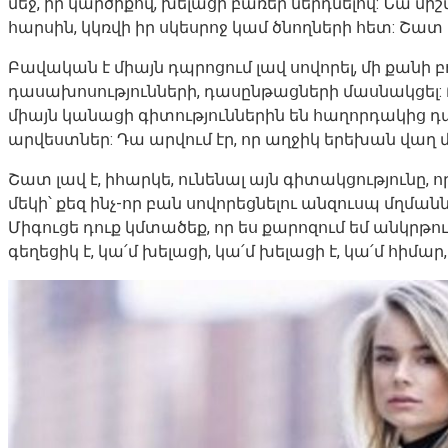
մեջ, իր կարծիքով, խելացի բառեր ներդնելով: Նա մի
հարսին, կկռվի իր սկեսրոջ կամ ծնողների հետ: Շա
Բավական է միայն դպրոցում լավ սովորել, մի քանի 
դասախոսությունների, դասընթացների մասնակցել: Ը
միայն կանացի գիտություններին են հաղորդակից դ
արվեստներ: Դա արվում էր, որ աղջիկ երեխան վաղ
Շատ լավ է, իհարկե, ունենալ այն գիտակցությունը, որ
մեկի՝ քեզ ինչ-որ բան սովորեցնելու անզուսպ մղման
Միգուցե դուք կմտածեք, որ ես քարոզում եմ անկրթու
գեղեցիկ է, կա՛մ խելացի, կա՛մ խելացի է, կա՛մ հիմար