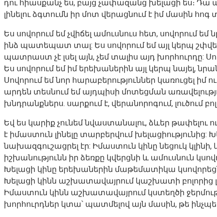
դու հիասքանչ ես, բայց չափազանց խելացի ես։ Դա ա
լինելու ձգտումն իր մոտ վերացնում է իմ մասին հոգ տ
Ես սովորում եմ չվիճել ամուսնուս հետ, սովորում եմ 
ինձ պատեպատ տալ: Ես սովորում եմ այլ կերպ շփվել: 
պատրաստ չէ լսել այն, չեմ տալիս այդ խորհուրդը: Ս
Ես սովորում եմ իմ երեխաներին այլ կերպ նայել, նր
Սովորում եմ նոր հարաբերություններ կառուցել իմ 
արդեն տեսնում եմ այդպիսի մոտեցման առավելությո
խնդրանքներս. սարքում է, վերանորոգում, լուծում բ
Եվ ես կարիք չունեմ նվաստանալու, ձևեր թափելու ու հ
է իմաստուն լինելը տարբերվում խելացիությունից: Խ
նախազգուշացրել էր: Իմաստուն կինը նեցուկ կլինի, 
իշխանությունն իր ձեռքը կվերցնի և ամուսնուն կսո
Խելացի կինը երեխաներին մաթեմատիկա կսովորեցնի՝
Խելացի կինն աշխատավայրում կաշխատի բոլորից լավ
Իմաստուն կինն աշխատավայրում կստեղծի ջերմությ
խորհուրդներ կտա՝ պատմելով այն մասին, թե ինչպե