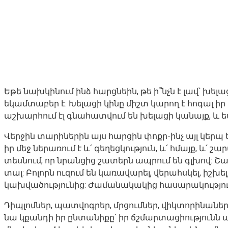
Եթե նախկինում ինձ հարցնեին, թե ի՞նչն է լավ՝ խելա
եկամտաբեր է: Խելացի կինը միշտ կարող է հոգալ իր կ
աշխարհում էլ գնահատվում են խելացի կանայք, և ե
Վերջին տարիներին այս հարցին փոքր-ինչ այլ կերպ եմ
իր մեջ ներառում է և՛ գեղեցկություն, և՛ հմայք, և՛ շ
տեսնում, որ նրանցից շատերն ապրում են գլխով: Շա
տալ: Բոլորն ուզում են կառավարել, վերահսկել, իշխե
կախվածությունից: Ժամանակակից հասարակություն
Դիպլոմներ, պատվոգրեր, մրցումներ, վիկտորինաներ: Խ
նա կքանդի իր ընտանիքը՝ իր ճշմարտացիությունն 