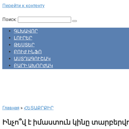
Перейти к контенту
Поиск:
ԳԼԽԱՎՈՐ
ԼՈՒՐԵՐ
ԹԵՍՏԵՐ
ԲՈՒԺ ԻՆՖՈ
ԱՍՏՂԱԳՈՒՇԱԿ
ԲԱՐԻ ԱԽՈՐԺԱԿ
Главная
»
ՀԵՏԱՔՐՔԻՐ
Ինչո՞վ է իմաստուն կինը տարբերվ