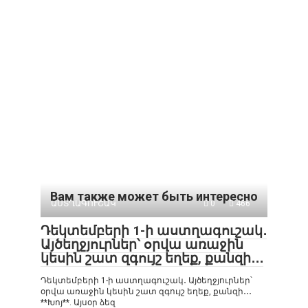
Вам также может быть интересно
ԱՍՏՂԱԳՈՒՇԱԿ
0
466
Դեկտեմբերի 1-ի աստղագուշակ․
Այծեղջյուրներ՝ օրվա առաջին
կեսին շատ զգույշ եղեք, քանզի․․․
Դեկտեմբերի 1-ի աստղագուշակ․ Այծեղջյուրներ՝
օրվա առաջին կեսին շատ զգույշ եղեք, քանզի․․․
**Խոյ**. Այսօր ձեզ