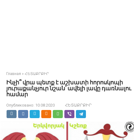
Главная
»
ՀԵՏԱՔՐՔԻՐ
Ինչի՞ վրա պետք է աշխատի հորոսկոպի
յուրաքանչյուր նշան՝ ավելի լավը դառնալու
համար
Опубликовано:
10.08.2020
ՀԵՏԱՔՐՔԻՐ