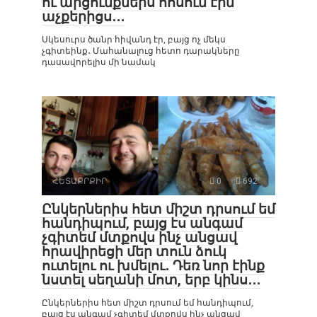
ու արցունքներս հոսում էին
աչքերիցս․․․
Սկեսուրս ծանր հիվանդ էր, բայց ոչ մեկս
չգիտեինք․ Մահանալուց հետո դարակները
դասավորելիս մի նամակ
ՀԵՏԱՔՐՔԻՐ
0
692
Ընկերներիս հետ միշտ դրսում եմ
հանդիպում, բայց էս անգամ
չգիտեմ մտքովս ինչ անցավ
հրավիրեցի մեր տուն ձուկ
ուտելու ու խմելու․ Դեռ նոր էինք
նստել սեղանի մոտ, երբ կինս․․․
Ընկերներիս հետ միշտ դրսում եմ հանդիպում,
բայց էս անգամ չգիտեմ մտքովս ինչ անցավ