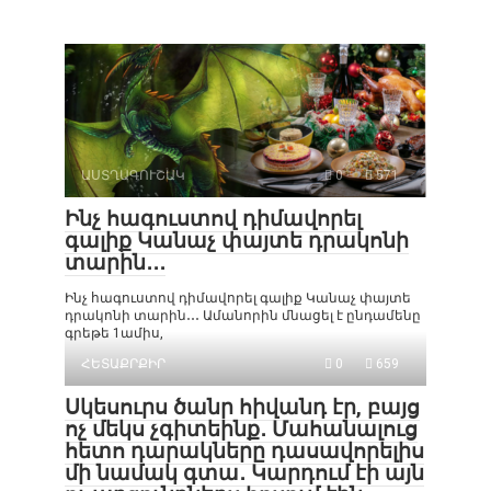
ԱՍՏՂԱԳՈՒՇԱԿ
0
571
Ինչ հագուստով դիմավորել
գալիք Կանաչ փայտե դրակոնի
տարին․․․
Ինչ հագուստով դիմավորել գալիք Կանաչ փայտե
դրակոնի տարին․․․ Ամանորին մնացել է ընդամենը
գրեթե 1ամիս,
ՀԵՏԱՔՐՔԻՐ
0
659
Սկեսուրս ծանր հիվանդ էր, բայց
ոչ մեկս չգիտեինք․ Մահանալուց
հետո դարակները դասավորելիս
մի նամակ գտա․ Կարդում էի այն