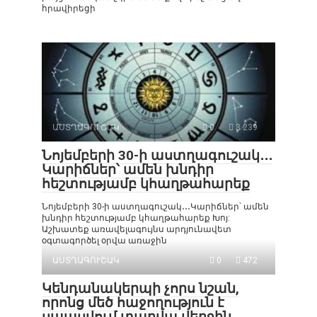
հրավիրեցի
ԱՍՏՂԱԳՈՒՇԱԿ
0
3 239
Նոյեմբերի 30-ի աստղագուշակ․․․
Կարիճներ՝ ամեն խնդիր
հեշտությամբ կհաղթահարեք
Նոյեմբերի 30-ի աստղագուշակ․․․Կարիճներ՝ ամեն
խնդիր հեշտությամբ կհաղթահարեք Խոյ:
Աշխատեք առավելագույնս արդյունավետ
օգտագործել օրվա առաջին
ԱՍՏՂԱԳՈՒՇԱԿ
0
472
Կենդանակերպի չորս նշան,
որոնց մեծ հաջողություն է
սպասվում տարվա վերջին․․․