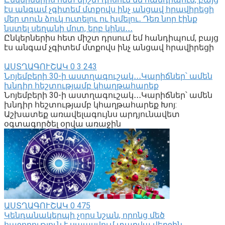
էս անգամ չգիտեմ մտքովս ինչ անցավ հրավիրեցի
մեր տուն ձուկ ուտելու ու խմելու․ Դեռ նոր էինք
նստել սեղանի մոտ, երբ կինս․․․
Ընկերներիս հետ միշտ դրսում եմ հանդիպում, բայց
էս անգամ չգիտեմ մտքովս ինչ անցավ հրավիրեցի
ԱՍՏՂԱԳՈՒՇԱԿ
0
3 243
Նոյեմբերի 30-ի աստղագուշակ․․․Կարիճներ՝ ամեն
խնդիր հեշտությամբ կհաղթահարեք
Նոյեմբերի 30-ի աստղագուշակ․․․Կարիճներ՝ ամեն
խնդիր հեշտությամբ կհաղթահարեք Խոյ:
Աշխատեք առավելագույնս արդյունավետ
օգտագործել օրվա առաջին
ԱՍՏՂԱԳՈՒՇԱԿ
0
475
Կենդանակերպի չորս նշան, որոնց մեծ
հաջողություն է սպասվում տարվա վերջին․․․