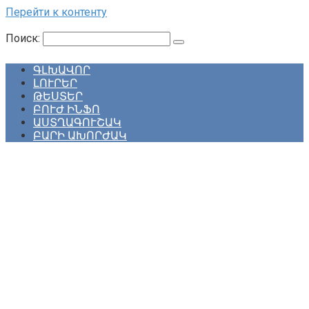
Перейти к контенту
Поиск:
ԳԼԽԱՎՈՐ
ԼՈՒՐԵՐ
ԹԵՍՏԵՐ
ԲՈՒԺ ԻՆՖՈ
ԱՍՏՂԱԳՈՒՇԱԿ
ԲԱՐԻ ԱԽՈՐԺԱԿ