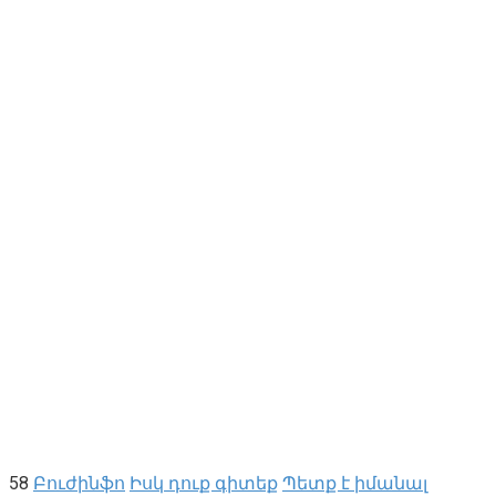
58
Բուժինֆո
Իսկ դուք գիտեք
Պետք է իմանալ