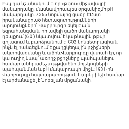
Իսկ դա նշանակում է, որ «թթու» միջավայրի
մակարդակը, մասնավորապես օրգանիզմի pH
մակարդակը, 7.365 նորմայից ցածր է:Ըստ
իրականացրած հետազոտությունների
արդյունքների՝ Վարբուրգը եկել է այն
եզրահանգման, որ ավելի ցածր մակարդակի
դեպքում (6.0 ) նկատվում է կաթնային թթվի
գոյացում և բարձրանում է CO2 կոնցետրացիան,
ինչն էլ հանգեցնում է քաղցկեղային բջիջների
ակտիվացմանը և աճին:Վարբուրգը վստահ էր, որ
կա ուղիղ կապ՝ առողջ բջիջները պահպանելու
համար անհրաժեշտ թթվածնի մոլեկուլների
պահպանման և pH մակարդակի միջև:1931-ին
Վարբուրգը հայտարարություն է արել, ինչի համար
էլ արժանացել է Նոբելյան մրցանակի.