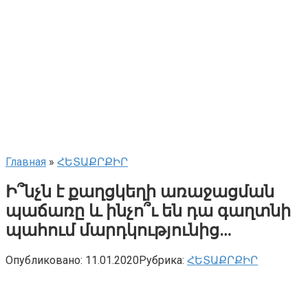
Главная
»
ՀԵՏԱՔՐՔԻՐ
Ի՞նչն է քաղցկեղի առաջացման
պաճառը և ինչո՞ւ են դա գաղտնի
պահում մարդկությունից…
Опубликовано:
11.01.2020
Рубрика:
ՀԵՏԱՔՐՔԻՐ