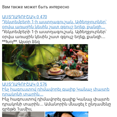
Вам также может быть интересно
ԱՍՏՂԱԳՈՒՇԱԿ
0
470
Դեկտեմբերի 1-ի աստղագուշակ․ Այծեղջյուրներ՝
օրվա առաջին կեսին շատ զգույշ եղեք, քանզի․․․
Դեկտեմբերի 1-ի աստղագուշակ․ Այծեղջյուրներ՝
օրվա առաջին կեսին շատ զգույշ եղեք, քանզի․․․
**Խոյ**. Այսօր ձեզ
ԱՍՏՂԱԳՈՒՇԱԿ
0
576
Ինչ հագուստով դիմավորել գալիք Կանաչ փայտե
դրակոնի տարին․․․
Ինչ հագուստով դիմավորել գալիք Կանաչ փայտե
դրակոնի տարին․․․ Ամանորին մնացել է ընդամենը
գրեթե 1ամիս,