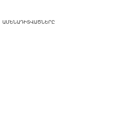
ԱՄԵՆԱԴԻՏՎԱԾՆԵՐԸ