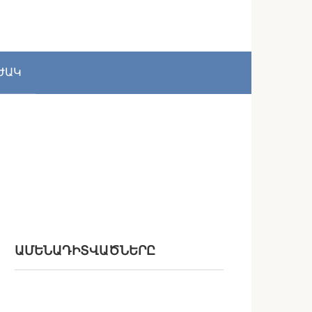
ԺԱԿ
ԱՄԵՆԱԴԻՏՎԱԾՆԵՐԸ