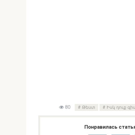
80
Թեստ
Իսկ դուք գի
Понравилась стать