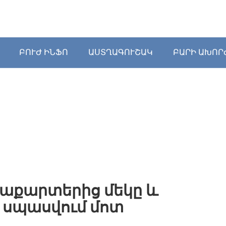
ԲՈՒԺ ԻՆՖՈ
ԱՍՏՂԱԳՈՒՇԱԿ
ԲԱՐԻ ԱԽՈՐ
աքարտերից մեկը և
զ սպասվում մոտ