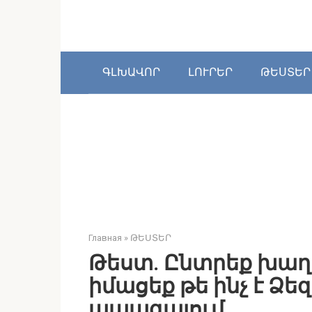
Перейти
к
контенту
ԳԼԽԱՎՈՐ
ԼՈՒՐԵՐ
ԹԵՍՏԵՐ
Главная
»
ԹԵՍՏԵՐ
Թեստ. Ընտրեք խաղ
իմացեք թե ինչ է Ձե
ապագայում…