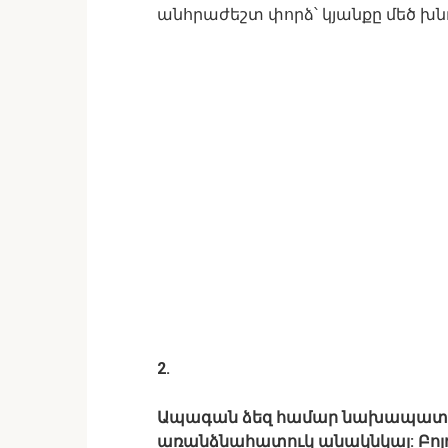
անհրաժեշտ փորձ՝ կյանքը մեծ խ
2.
Ապագան ձեզ համար նախապատր
առանձնահատուկ անակնկալ: Բոլոր