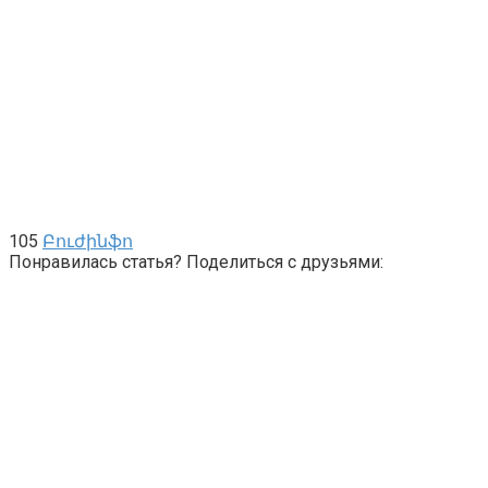
105
Բուժինֆո
Понравилась статья? Поделиться с друзьями: