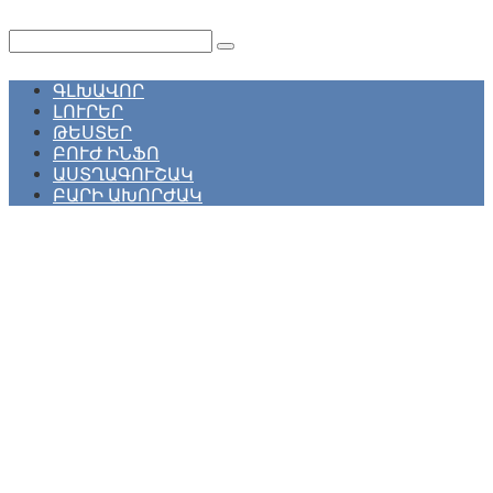
Перейти
к
Поиск:
контенту
ԳԼԽԱՎՈՐ
ԼՈՒՐԵՐ
ԹԵՍՏԵՐ
ԲՈՒԺ ԻՆՖՈ
ԱՍՏՂԱԳՈՒՇԱԿ
ԲԱՐԻ ԱԽՈՐԺԱԿ