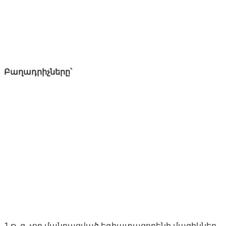
Բաղադրիչները՝
1 թ. գ. չոր մանրացված եգիպտացորենի մազիկներ,