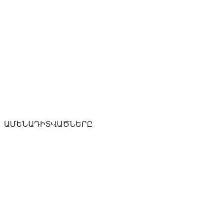
ԱՄԵՆԱԴԻՏՎԱԾՆԵՐԸ