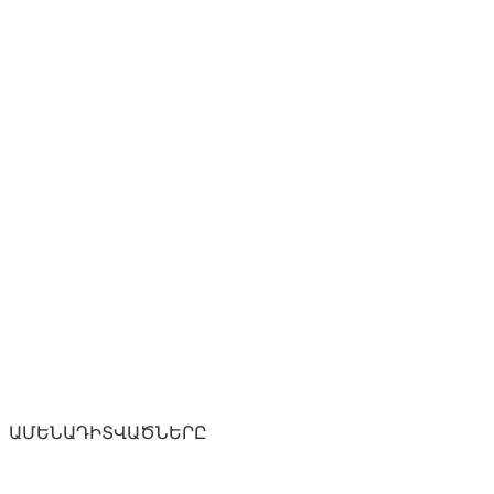
ԱՄԵՆԱԴԻՏՎԱԾՆԵՐԸ