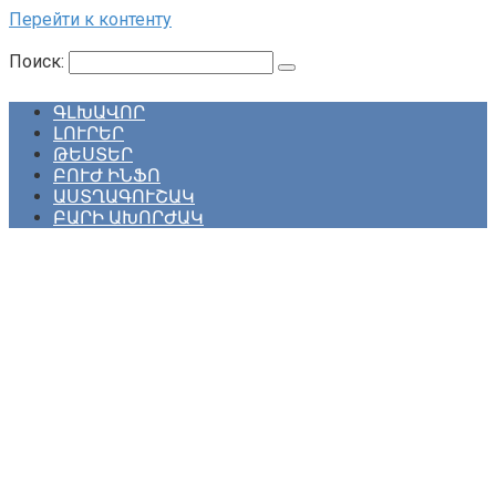
Перейти к контенту
Поиск:
ԳԼԽԱՎՈՐ
ԼՈՒՐԵՐ
ԹԵՍՏԵՐ
ԲՈՒԺ ԻՆՖՈ
ԱՍՏՂԱԳՈՒՇԱԿ
ԲԱՐԻ ԱԽՈՐԺԱԿ