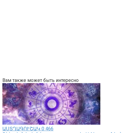
Вам также может быть интересно
ԱՍՏՂԱԳՈՒՇԱԿ
0
466