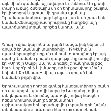
այն միան գամայն այլ ավարտ է ունենում:Մի քանի
տարի առաջ, ձմեռային մի օր երիտասարդը քայլում
էր փողոցով և գտավ մի դրամա պանակ:
Դրամապանակում կար երեք դոլար և մի շատ հին
նամակ:Հետաքրքրասիրությունը հաղթեց, այդ
պատճառով տղան որոշեց կարդալ այն:
Ծրարի վրա կար հետադարձ հասցե, իսկ ներսում
գրված էր նամակի տարեթիվը… 1944:Միայն
պատկերացրեք՝ որքան անհան-գստացնող էր այդ
պահը: Նամակի բովան դակությունը առավել հուզիչ
էր: «Սիրելի Մայքլ: Մայրս արգելել է հանդիպել քեզ
հետ: Ների՛ր ինձ և իմացիր, որ ես քեզ սիրում եմ և
կսիրեմ: Քո Աննա»,— միայն այս էր գրված հին
նամակի թղթի վրա:
Երիտասարդը որոշեց գտնել հասցեատիրոջը, քանի
որ սա արդեն պատվի հարց էր:Նա զանգ տվեց
տեղեկատու և փորձեց պար-զել տվյալ հասցեի
հեռախոսահամարը: Տեղեկատուի
աշխատակցուհին հրաժարվեց տրամադրել նման
տեղեկատվություն, բայց հետո այլ տարբերակ