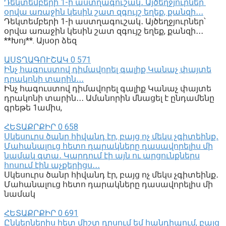
Դեկտեմբերի 1-ի աստղագուշակ․ Այծեղջյուրներ՝
օրվա առաջին կեսին շատ զգույշ եղեք, քանզի․․․
Դեկտեմբերի 1-ի աստղագուշակ․ Այծեղջյուրներ՝
օրվա առաջին կեսին շատ զգույշ եղեք, քանզի․․․
**Խոյ**. Այսօր ձեզ
ԱՍՏՂԱԳՈՒՇԱԿ
0
571
Ինչ հագուստով դիմավորել գալիք Կանաչ փայտե
դրակոնի տարին․․․
Ինչ հագուստով դիմավորել գալիք Կանաչ փայտե
դրակոնի տարին․․․ Ամանորին մնացել է ընդամենը
գրեթե 1ամիս,
ՀԵՏԱՔՐՔԻՐ
0
658
Սկեսուրս ծանր հիվանդ էր, բայց ոչ մեկս չգիտեինք․
Մահանալուց հետո դարակները դասավորելիս մի
նամակ գտա․ Կարդում էի այն ու արցունքներս
հոսում էին աչքերիցս․․․
Սկեսուրս ծանր հիվանդ էր, բայց ոչ մեկս չգիտեինք․
Մահանալուց հետո դարակները դասավորելիս մի
նամակ
ՀԵՏԱՔՐՔԻՐ
0
691
Ընկերներիս հետ միշտ դրսում եմ հանդիպում, բայց