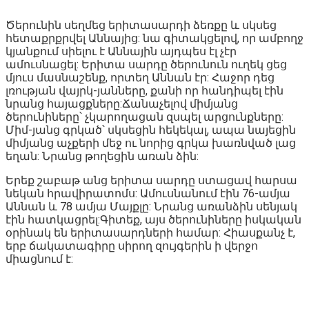
Ծերունին սեղմեց երիտասարդի ձեռքը և սկսեց
հետաքրքրվել Աննայից: նա գիտակցելով, որ ամբողջ
կյանքում սիելու է Աննային այդպես էլ չէր
ամուսնացել: Երիտա սարդը ծերունուն ուղեկ ցեց
մյուս մասնաշենք, որտեղ Աննան էր: Հաջոր դեց
լռության վայրկ-յանները, քանի որ հանդիպել էին
նրանց հայացքները:Ճանաչելով միմյանց
ծերունիները՝ չկարողացան զսպել արցունքները:
Միմ-յանց գրկած՝ սկսեցին հեկեկալ, ապա նայեցին
միմյանց աչքերի մեջ ու նորից գրկա խառնված լաց
եղան: Նրանց թողեցին առան ձին:
Երեք շաբաթ անց երիտա սարդը ստացավ հարսա
նեկան հրավիրատոմս: Ամուսնանում էին 76-ամյա
Աննան և 78 ամյա Մայքլը: Նրանց առանձին սենյակ
էին հատկացրել:Գիտեք, այս ծերունիները իսկական
օրինակ են երիտասարդների համար: Հիասքանչ է,
երբ ճակատագիրը սիրող զույգերին ի վերջո
միացնում է: