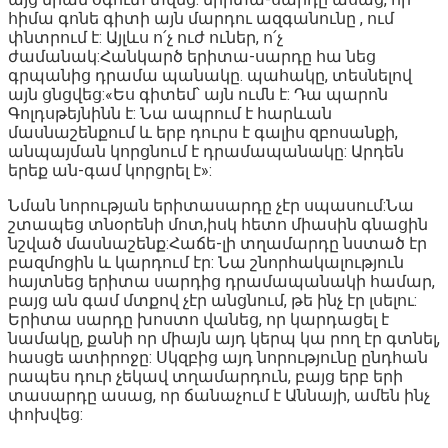
հիմա գոնե գիտի այն մարդու ազգանունը , ում
փնտրում է: Այլևս ո՛չ ուժ ուներ, ո՛չ
ժամանակ:Հանկարծ երիտա-սարդը հա նեց
գրպանից դրամա պանակը. պահակը, տեսնելով
այն ցնցվեց:«Ես գիտեմ՝ այն ումն է: Դա պարոն
Գոլդսթեյնինն է: Նա ապրում է հարևան
մասնաշենքում և երբ դուրս է գալիս զբոսանքի,
անպայման կորցնում է դրամապանակը: Արդեն
երեք ան-գամ կորցրել է»:
Նման նորության երիտասարդը չէր սպասում:Նա
շտապեց տնօրենի մոտ,իսկ հետո միասին գնացին
նշված մասնաշենք:Հաճե-լի տղամարդը նստած էր
բազմոցին և կարդում էր: Նա շնորհակալություն
հայտնեց երիտա սարդից դրամապանակի համար,
բայց ան գամ մտքով չէր անցնում, թե ինչ էր լսելու:
Երիտա սարդը խոստո վանեց, որ կարդացել է
նամակը, քանի որ միայն այդ կերպ կա րող էր գտնել,
հասցե ատիրոջը: Սկզբից այդ նորությունը ընդհան
րապես դուր չեկավ տղամարդուն, բայց երբ երի
տասարդը ասաց, որ ճանաչում է Աննայի, ամեն ինչ
փոխվեց: