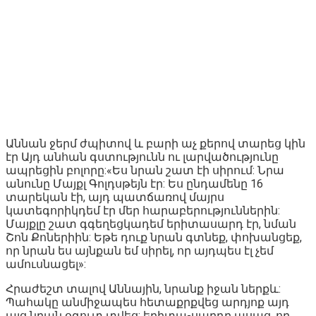
Աննան ջերմ ժպիտով և բարի աչ քերով տարեց կին
էր Այդ անհան գստությունն ու լարվածությունը
ապրեցին բոլորը:«Ես նրան շատ էի սիրում: Նրա
անունը Մայքլ Գոլդսթեյն էր: Ես ընդամենը 16
տարեկան էի, այդ պատճառով մայրս
կատեգորիկդեմ էր մեր հարաբերություններին:
Մայքլը շատ գգեղեցկադեմ երիտասարդ էր, նման
Շոն Քոներիին: Եթե դուք նրան գտնեք, փոխանցեք,
որ նրան ես այնքան եմ սիրել, որ այդպես էլ չեմ
ամուսնացել»:
Հրաժեշտ տալով Աննային, նրանք իջան ներքև:
Պահակը անմիջապես հետաքրքվեց արդյոք այդ
այց նրան օգուտ տվեց: երիտա-սարդը ասաց, որ