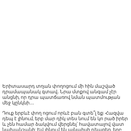
Երիտասարդ տղան փողոցում մի հին մաշված
դրամապանակ գտավ․ Նրա մտքով անգամ չէր
անցնի, որ դրա պատճառով նման պատմության
մեջ կընկնի․․․
Դուք երբևէ փող ոցում որևէ բան գտե՞լ եք: Հազվա
դեպ է լինում, երբ մար դիկ տես նում են կո րած իրեր
և չեն համար ձակվում վերցնել՝ հավատալով վատ
նախանշանի: Եվ լինում են այնպիսի դեպքեր, երբ