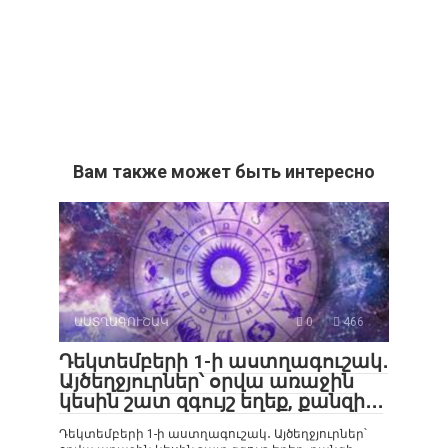
Вам также может быть интересно
ԱՍՏՂԱԳՈՒՇԱԿ
0
466
Դեկտեմբերի 1-ի աստղագուշակ․
Այծեղջյուրներ՝ օրվա առաջին
կեսին շատ զգույշ եղեք, քանզի․․․
Դեկտեմբերի 1-ի աստղագուշակ․ Այծեղջյուրներ՝