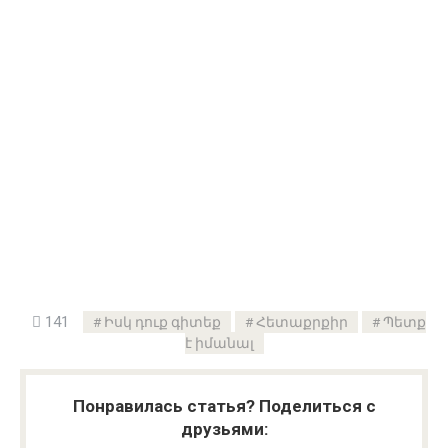
141
Իսկ դուք գիտեք
Հետաքրքիր
Պետք
է իմանալ
Понравилась статья? Поделиться с
друзьями: