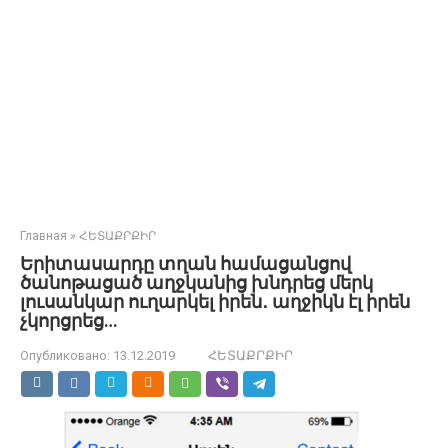
Главная
»
ՀԵՏԱՔՐՔԻՐ
Երիտասարդը տղան համացանցով
ծանոթացած աղջկանից խնդրեց մերկ
լուսանկար ուղարկել իրեն․ աղջիկն էլ իրեն
չկորցրեց…
Опубликовано:
13.12.2019
ՀԵՏԱՔՐՔԻՐ