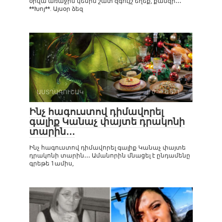
օրվա առաջին կեսին շատ զգույշ եղեք, քանզի․․․
**Խոյ**. Այսօր ձեզ
ԱՍՏՂԱԳՈՒՇԱԿ
0
571
Ինչ հագուստով դիմավորել
գալիք Կանաչ փայտե դրակոնի
տարին․․․
Ինչ հագուստով դիմավորել գալիք Կանաչ փայտե
դրակոնի տարին․․․ Ամանորին մնացել է ընդամենը
գրեթե 1ամիս,