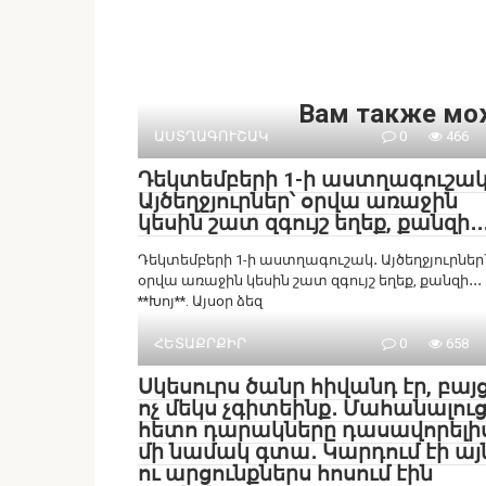
Вам также мо
ԱՍՏՂԱԳՈՒՇԱԿ
0
466
Դեկտեմբերի 1-ի աստղագուշակ
Այծեղջյուրներ՝ օրվա առաջին
կեսին շատ զգույշ եղեք, քանզի․․
Դեկտեմբերի 1-ի աստղագուշակ․ Այծեղջյուրներ
օրվա առաջին կեսին շատ զգույշ եղեք, քանզի․․․
**Խոյ**. Այսօր ձեզ
ՀԵՏԱՔՐՔԻՐ
0
658
Սկեսուրս ծանր հիվանդ էր, բայ
ոչ մեկս չգիտեինք․ Մահանալու
հետո դարակները դասավորելի
մի նամակ գտա․ Կարդում էի այ
ու արցունքներս հոսում էին