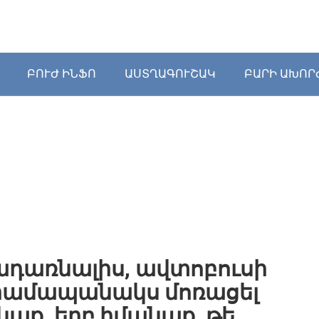
ԲՈՒԺ ԻՆՖՈ
ԱՍՏՂԱԳՈՒՇԱԿ
ԲԱՐԻ ԱԽՈՐ
ադառնալիս, ավտոբուսի
դրամապանակս մոռացել
նաք, երբ իմանաք, թե