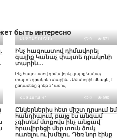
жет быть интересно
ԱՍՏՂԱԳՈՒՇԱԿ
0
571
․
Ինչ հագուստով դիմավորել
գալիք Կանաչ փայտե դրակոնի
․
տարին․․․
՝
Ինչ հագուստով դիմավորել գալիք Կանաչ
փայտե դրակոնի տարին․․․ Ամանորին մնացել է
ընդամենը գրեթե 1ամիս,
ՀԵՏԱՔՐՔԻՐ
0
690
ց
Ընկերներիս հետ միշտ դրսում եմ
ց
հանդիպում, բայց էս անգամ
ս
չգիտեմ մտքովս ինչ անցավ
ն
հրավիրեցի մեր տուն ձուկ
ուտելու ու խմելու․ Դեռ նոր էինք