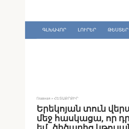
Перейти
к
контенту
ԳԼԽԱՎՈՐ
ԼՈՒՐԵՐ
ԹԵՍՏԵՐ
Главная
»
ՀԵՏԱՔՐՔԻՐ
Երեկոյան տուն վեր
մեջ հասկացա, որ 
եմ․ ծիծաղից կթուլա