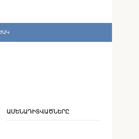
ԺԱԿ
ԱՄԵՆԱԴԻՏՎԱԾՆԵՐԸ