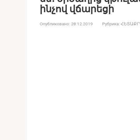
ինչով վճարեցի
Опубликовано:
28.12.2019
Рубрика:
ՀԵՏԱՔՐ