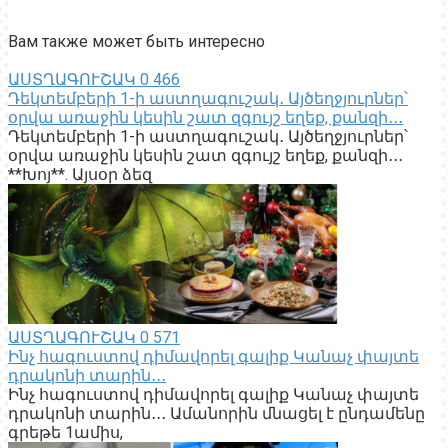
Вам также может быть интересно
ԱՍՏՂԱԳՈՒՇԱԿ
0
466
Դեկտեմբերի 1-ի աստղագուշակ․ Այծեղջյուրներ՝
օրվա առաջին կեսին շատ զգույշ եղեք, քանզի․․․
Դեկտեմբերի 1-ի աստղագուշակ․ Այծեղջյուրներ՝
օրվա առաջին կեսին շատ զգույշ եղեք, քանզի․․․
**Խոյ**. Այսօր ձեզ
ԱՍՏՂԱԳՈՒՇԱԿ
0
571
Ինչ հագուստով դիմավորել գալիք Կանաչ փայտե
դրակոնի տարին․․․
Ինչ հագուստով դիմավորել գալիք Կանաչ փայտե
դրակոնի տարին․․․ Ամանորին մնացել է ընդամենը
գրեթե 1ամիս,