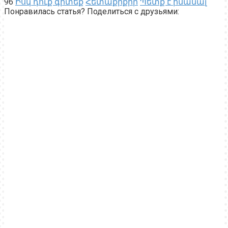
96
Իսկ դուք գիտեք
Հետաքրքիր
Պետք է իմանալ
Понравилась статья? Поделиться с друзьями: