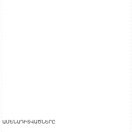
ԱՄԵՆԱԴԻՏՎԱԾՆԵՐԸ