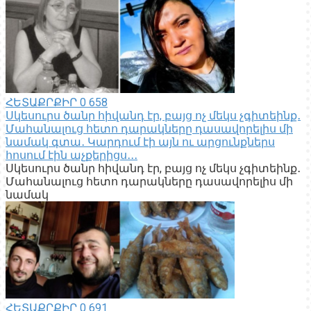
ՀԵՏԱՔՐՔԻՐ
0
658
Սկեսուրս ծանր հիվանդ էր, բայց ոչ մեկս չգիտեինք․
Մահանալուց հետո դարակները դասավորելիս մի
նամակ գտա․ Կարդում էի այն ու արցունքներս
հոսում էին աչքերիցս․․․
Սկեսուրս ծանր հիվանդ էր, բայց ոչ մեկս չգիտեինք․
Մահանալուց հետո դարակները դասավորելիս մի
նամակ
ՀԵՏԱՔՐՔԻՐ
0
691