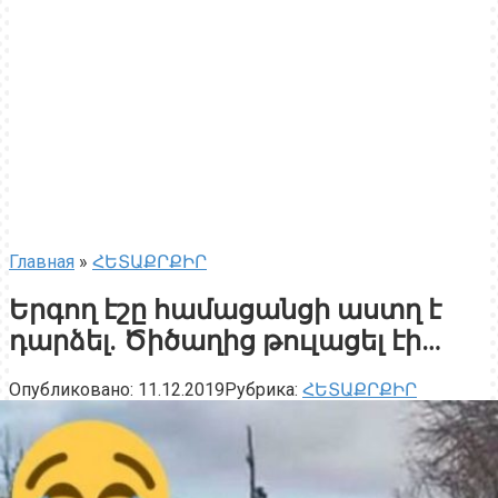
Главная
»
ՀԵՏԱՔՐՔԻՐ
Երգող էշը համացանցի աստղ է
դարձել. Ծիծաղից թուլացել էի…
Опубликовано:
11.12.2019
Рубрика:
ՀԵՏԱՔՐՔԻՐ