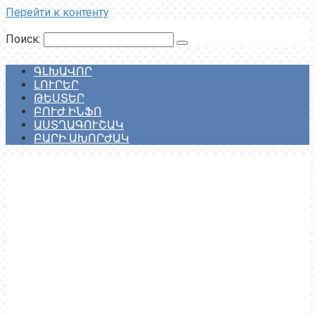
Перейти к контенту
Поиск:
ԳԼԽԱՎՈՐ
ԼՈՒՐԵՐ
ԹԵՍՏԵՐ
ԲՈՒԺ ԻՆՖՈ
ԱՍՏՂԱԳՈՒՇԱԿ
ԲԱՐԻ ԱԽՈՐԺԱԿ