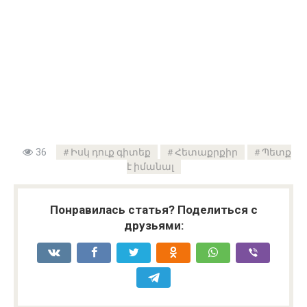
36
Իսկ դուք գիտեք
Հետաքրքիր
Պետք
է իմանալ
Понравилась статья? Поделиться с
друзьями: