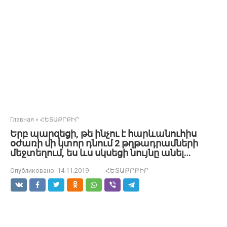
Главная
»
ՀԵՏԱՔՐՔԻՐ
Երբ պարզեցի, թե ինչու է հարևանուհիս
օժառի մի կտոր դնում 2 թղթադրամների
մեջտեղում, ես ևս սկսեցի նույնը անել…
Опубликовано:
14.11.2019
ՀԵՏԱՔՐՔԻՐ