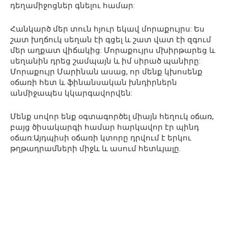
դեղամիջոցներ գնելու համար:
Հանկարծ մեր տուն հյուր եկավ մորաքույրս: Ես
շատ խղճուկ սեղան էի գցել և շատ վատ էի զգում
մեր աղքատ վիճակից: Մորաքույրս մխիրթարեց և
սեղանին դրեց շամպայն և իմ սիրած պանիրը:
Մորաքույր Մարինան ասաց, որ մենք կխոսենք
օճառի հետ և ֆինանսական խնդիրներն
անմիջապես կկարգավորվեն:
Մենք սովոր ենք օգտագործել միայն հեղուկ օճառ,
բայց ծիսակարգի համար հարկավոր էր պինդ
օճառ:Այդպիսի օճառի կտորը դրվում է երկու
թղթադրամների միջև և ասում հետևյալը.