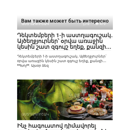
Вам также может быть интересно
ԱՍՏՂԱԳՈՒՇԱԿ
0
470
Դեկտեմբերի 1-ի աստղագուշակ․
Այծեղջյուրներ՝ օրվա առաջին
կեսին շատ զգույշ եղեք, քանզի․․․
Դեկտեմբերի 1-ի աստղագուշակ․ Այծեղջյուրներ՝
օրվա առաջին կեսին շատ զգույշ եղեք, քանզի․․․
**Խոյ**. Այսօր ձեզ
ԱՍՏՂԱԳՈՒՇԱԿ
0
576
Ինչ հագուստով դիմավորել