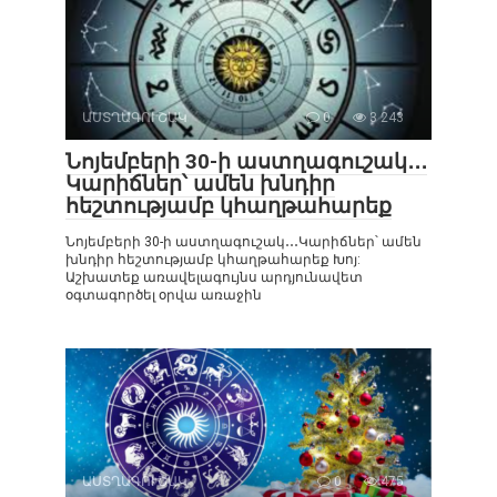
ԱՍՏՂԱԳՈՒՇԱԿ
0
3 243
Նոյեմբերի 30-ի աստղագուշակ․․․
Կարիճներ՝ ամեն խնդիր
հեշտությամբ կհաղթահարեք
Նոյեմբերի 30-ի աստղագուշակ․․․Կարիճներ՝ ամեն
խնդիր հեշտությամբ կհաղթահարեք Խոյ:
Աշխատեք առավելագույնս արդյունավետ
օգտագործել օրվա առաջին
ԱՍՏՂԱԳՈՒՇԱԿ
0
475