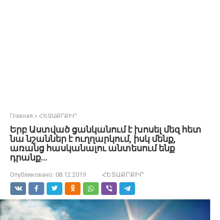
Главная
»
ՀԵՏԱՔՐՔԻՐ
Երբ Աստված ցանկանում է խոսել մեզ հետ
նա նշաններ է ուղղարկում, իսկ մենք,
առանց հասկանալու անտեսում ենք
դրանք…
Опубликовано:
08.12.2019
ՀԵՏԱՔՐՔԻՐ