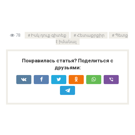
78
Իսկ դուք գիտեք
Հետաքրքիր
Պետք
է իմանալ
Понравилась статья? Поделиться с
друзьями: