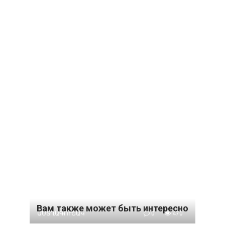
Вам также может быть интересно
ԱՍՏՂԱԳՈՒՇԱԿ
0
470