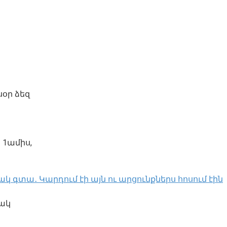
սօր ձեզ
 1ամիս,
կ գտա․ Կարդում էի այն ու արցունքներս հոսում էին
մակ