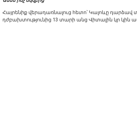
Ամեն ինչ սկզբից
Հայրենիք վերադառնալուց հետո՝ Կալոևը դարձա
դժբախտությունից 13 տարի անց Վիտալին կր կին ա