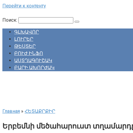
Перейти к контенту
Поиск:
ԳԼԽԱՎՈՐ
ԼՈՒՐԵՐ
ԹԵՍՏԵՐ
ԲՈՒԺ ԻՆՖՈ
ԱՍՏՂԱԳՈՒՇԱԿ
ԲԱՐԻ ԱԽՈՐԺԱԿ
Главная
»
ՀԵՏԱՔՐՔԻՐ
Երբեմնի մեծահարուստ տղամարդը 