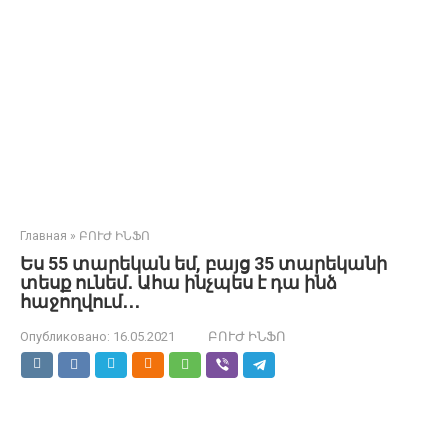
Главная
»
ԲՈՒԺ ԻՆՖՈ
Ես 55 տարեկան եմ, բայց 35 տարեկանի
տեսք ունեմ․ Ահա ինչպես է դա ինձ
հաջողվում․․․
Опубликовано:
16.05.2021
ԲՈՒԺ ԻՆՖՈ