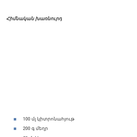
Հիմնական խառնուրդ
100 մլ կիտրոնահյութ
200 գ մեղր