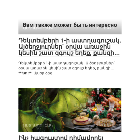
Вам также может быть интересно
ԱՍՏՂԱԳՈՒՇԱԿ
0
470
Դեկտեմբերի 1-ի աստղագուշակ․
Այծեղջյուրներ՝ օրվա առաջին
կեսին շատ զգույշ եղեք, քանզի․․․
Դեկտեմբերի 1-ի աստղագուշակ․ Այծեղջյուրներ՝
օրվա առաջին կեսին շատ զգույշ եղեք, քանզի․․․
**Խոյ**. Այսօր ձեզ
ԱՍՏՂԱԳՈՒՇԱԿ
0
576
Ինչ հագուստով դիմավորել