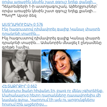
օրվա առաջին կեսին շատ զգույշ եղեք, քանզի․․․
Դեկտեմբերի 1-ի աստղագուշակ․ Այծեղջյուրներ՝
օրվա առաջին կեսին շատ զգույշ եղեք, քանզի․․․
**Խոյ**. Այսօր ձեզ
ԱՍՏՂԱԳՈՒՇԱԿ
0
576
Ինչ հագուստով դիմավորել գալիք Կանաչ փայտե
դրակոնի տարին․․․
Ինչ հագուստով դիմավորել գալիք Կանաչ փայտե
դրակոնի տարին․․․ Ամանորին մնացել է ընդամենը
գրեթե 1ամիս,
ՀԵՏԱՔՐՔԻՐ
0
662
Սկեսուրս ծանր հիվանդ էր, բայց ոչ մեկս չգիտեինք․
Մահանալուց հետո դարակները դասավորելիս մի
նամակ գտա․ Կարդում էի այն ու արցունքներս
հոսում էին աչքերիցս․․․