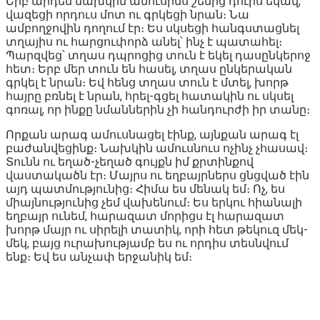
Երբ արդեն նախկին ամուսինս շեմից դուրս եկավ,
վազեցի որդուս մոտ ու գրկեցի նրան։ Նա
ամբողջովին դողում էր։ Ես սկսեցի հանգստացնել
տղայիս ու հարցուփորձ անել՝ ինչ է պատահել։
Պարզվեց՝ տղաս դպրոցից տուն է եկել դասընկերոջ
հետ։ Երբ մեր տուն են հասել, տղաս ընկերական
գրկել է նրան։ Եվ հենց տղաս տուն է մտել, խորթ
հայրը բռնել է նրան, հրել-գցել հատակին ու սկսել
գոռալ, որ ինքը նմաններին չի հանդուրժի իր տանը։
Որքան արագ ամուսնացել էինք, այնքան արագ էլ
բաժանվեցինք։ Նախկին ամուսնուս ոչինչ չհասավ։
Տունն ու եղած-չեղած գույքն իմ քրտինքով
վաստակածն էր։ Մայրս ու եղբայրներս ցնցված էին
այդ պատմությունից։ Հիմա ես մենակ եմ։ Ոչ, ես
միայնությունից չեմ վախենում։ Ես երկու հիանալի
եղբայր ունեմ, հարազատ մորիցս էլ հարազատ
խորթ մայր ու սիրելի տատիկ, որի հետ թեկուզ մեկ-
մեկ, բայց ուրախությամբ ես ու որդիս տեսնվում
ենք։ Եվ ես անչափ երջանիկ եմ։