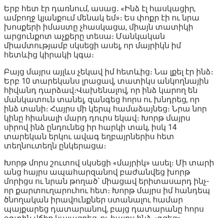
Երբ հետ էր դառնում, ասաց․ «Ինձ էլ հասկացիր,
ամբողջ կյանքում մենակ եմ»։ Ես փոքր էի ու նրա
խոսքերի իմաստը չհասկացա, միայն տատիկի
արցունքոտ աչքերը տեսա։ Մանկական
միամտությամբ սկսեցի ասել, որ մայրիկն իմ
հետևից կիրակի կգա։
Բայց մայրս այլևս չեկավ իմ հետևից։ Նա լքել էր ինձ։
Երբ 10 տարեկանս լրացավ, տատիկս անկողնային
հիվանդ դարձավ։Վախենալով, որ ինձ կարող են
մանկատուն տանել, զանգեց հորս ու խնդրեց, որ
ինձ տանի։ Հայրս մի կերպ համաձայնեց։ Նրա նոր
կինը հիանալի մարդ դուրս եկավ։ Խորթ մայրս
սիրով ինձ ընդունեց իր հարկի տակ, իսկ 14
տարեկան երկու ավագ եղբայրներիս հետ
տեղնուտեղն ընկերացա։
Խորթ մորս շուտով սկսեցի «մայրիկ» ասել։ Մի տարի
անց հայրս ապահարզանով բաժանվեց խորթ
մորիցս ու նրան թողած՝ միացավ երիտասարդ ինչ-
որ քարտուղարուհու հետ։ Խորթ մայրս իմ հանդեպ
ծնողական իրավունքներ ստանալու համար
պայքարեց դատարանով, բայց դատարանը հորս