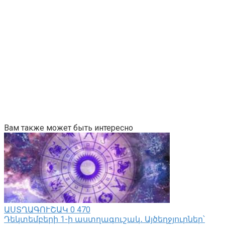
Вам также может быть интересно
ԱՍՏՂԱԳՈՒՇԱԿ
0
470
Դեկտեմբերի 1-ի աստղագուշակ․ Այծեղջյուրներ՝