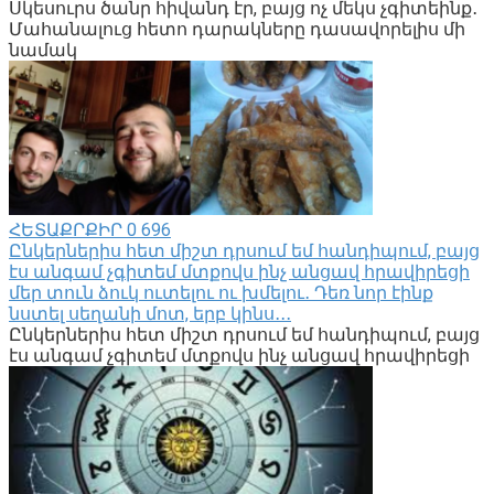
Սկեսուրս ծանր հիվանդ էր, բայց ոչ մեկս չգիտեինք․
Մահանալուց հետո դարակները դասավորելիս մի
նամակ
ՀԵՏԱՔՐՔԻՐ
0
696
Ընկերներիս հետ միշտ դրսում եմ հանդիպում, բայց
էս անգամ չգիտեմ մտքովս ինչ անցավ հրավիրեցի
մեր տուն ձուկ ուտելու ու խմելու․ Դեռ նոր էինք
նստել սեղանի մոտ, երբ կինս․․․
Ընկերներիս հետ միշտ դրսում եմ հանդիպում, բայց
էս անգամ չգիտեմ մտքովս ինչ անցավ հրավիրեցի