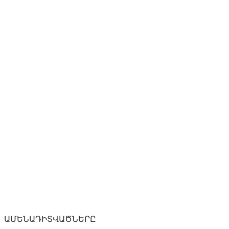
ԱՄԵՆԱԴԻՏՎԱԾՆԵՐԸ