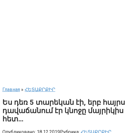
Главная
»
ՀԵՏԱՔՐՔԻՐ
Ես դեռ 5 տարեկան էի, երբ հայրս
դավաճանում էր կնոջը մայրիկիս
հետ…
Опубликовано:
18.12.2019
Рубрика:
ՀԵՏԱՔՐՔԻՐ