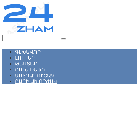
Перейти
к
контенту
Поиск:
ԳԼԽԱՎՈՐ
ԼՈՒՐԵՐ
ԹԵՍՏԵՐ
ԲՈՒԺ ԻՆՖՈ
ԱՍՏՂԱԳՈՒՇԱԿ
ԲԱՐԻ ԱԽՈՐԺԱԿ