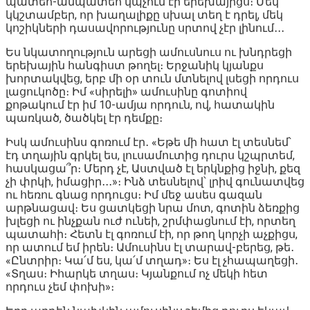
պատեհ-անպատեհ կպչում էր երեխայիցս։ Մեկ
կկշտամբեր, որ խաղալիքը սխալ տեղ է դրել, մեկ
կոշիկների դասավորությունը սրտով չէր լինում․․․
Ես նկատողություն արեցի ամուսնուս ու խնդրեցի
երեխային հանգիստ թողել։ Երջանիկ կյանքս
խորտակվեց, երբ մի օր տուն մտնելով լսեցի որդուս
լացուկոծը։ Իմ «սիրելի» ամուսինը գոտիով
քոթակում էր իմ 10-ամյա որդուն, ով, հատակին
պառկած, ծածկել էր դեմքը։
Իսկ ամուսինս գոռում էր․ «Եթե մի հատ էլ տեսնեմ՝
էդ տղային գրկել ես, լուսամուտից դուրս կշպրտեմ,
հասկացա՞ր։ Մերդ չէ, Աստված էլ երկնքից իջնի, քեզ
չի փրկի, իմացիր․․․»։ Ինձ տեսնելով՝ լրիվ գունատվեց
ու հեռու գնաց որդուցս։ Իմ մեջ ասես գազան
արթնացավ։ Ես ցատկեցի նրա մոտ, գոտին ձեռքից
խլեցի ու ինչքան ուժ ունեի, շրմփացնում էի, որտեղ
պատահի։ Հետն էլ գոռում էի, որ թող կորչի աչքիցս,
որ ատում եմ իրեն։ Ամուսինս էլ տարավ-բերեց, թե․
«Ընտրիր։ Կա՛մ ես, կա՛մ տղադ»։ Ես էլ չհապաղեցի․
«Տղաս։ Իհարկե տղաս։ Կյանքում ոչ մեկի հետ
որդուս չեմ փոխի»։