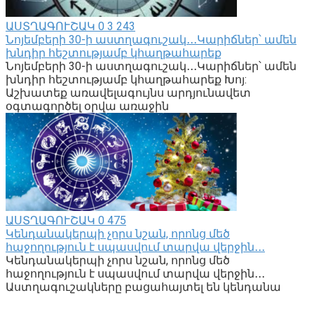
ԱՍՏՂԱԳՈՒՇԱԿ
0
3 243
Նոյեմբերի 30-ի աստղագուշակ․․․Կարիճներ՝ ամեն
խնդիր հեշտությամբ կհաղթահարեք
Նոյեմբերի 30-ի աստղագուշակ․․․Կարիճներ՝ ամեն
խնդիր հեշտությամբ կհաղթահարեք Խոյ:
Աշխատեք առավելագույնս արդյունավետ
օգտագործել օրվա առաջին
ԱՍՏՂԱԳՈՒՇԱԿ
0
475
Կենդանակերպի չորս նշան, որոնց մեծ
հաջողություն է սպասվում տարվա վերջին․․․
Կենդանակերպի չորս նշան, որոնց մեծ
հաջողություն է սպասվում տարվա վերջին․․․
Աստղագուշակները բացահայտել են կենդանա