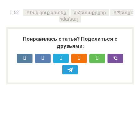
52
Իսկ դուք գիտեք
Հետաքրքիր
Պետք է
իմանալ
Понравилась статья? Поделиться с
друзьями: