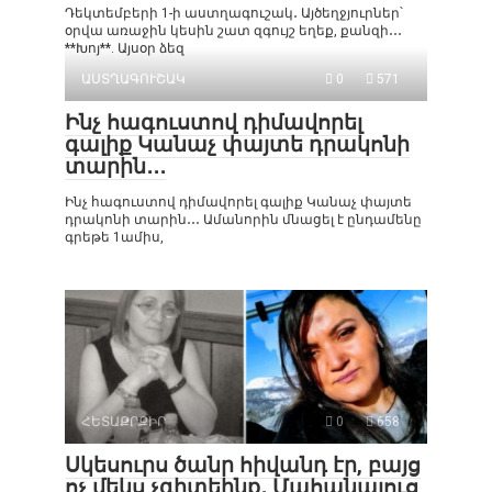
Դեկտեմբերի 1-ի աստղագուշակ․ Այծեղջյուրներ՝
օրվա առաջին կեսին շատ զգույշ եղեք, քանզի․․․
**Խոյ**. Այսօր ձեզ
ԱՍՏՂԱԳՈՒՇԱԿ
0
571
Ինչ հագուստով դիմավորել
գալիք Կանաչ փայտե դրակոնի
տարին․․․
Ինչ հագուստով դիմավորել գալիք Կանաչ փայտե
դրակոնի տարին․․․ Ամանորին մնացել է ընդամենը
գրեթե 1ամիս,
ՀԵՏԱՔՐՔԻՐ
0
658
Սկեսուրս ծանր հիվանդ էր, բայց
ոչ մեկս չգիտեինք․ Մահանալուց