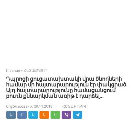
Главная
»
ՀԵՏԱՔՐՔԻՐ
Դպրոցի ցուցատախտակի վրա ծնողների
համար մի հայտարարություն էր փակցրած.
Այդ հայտարարությունը համացանցում
բուռն քննարկման առիթ է դարձել…
Опубликовано:
09.11.2019
ՀԵՏԱՔՐՔԻՐ