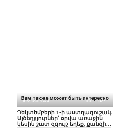
Вам также может быть интересно
ԱՍՏՂԱԳՈՒՇԱԿ
0
466
Դեկտեմբերի 1-ի աստղագուշակ․
Այծեղջյուրներ՝ օրվա առաջին
կեսին շատ զգույշ եղեք, քանզի․․․