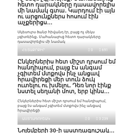
հետո դարակները դասավորելիս
մի նամակ գտա․ Կարդում էի այն
ու արցունքներս հոսում էին
աչքերիցս․․․
Սկեսուրս ծանր հիվանդ էր, բայց ոչ մեկս
չգիտեինք․ Մահանալուց հետո դարակները
դասավորելիս մի նամակ
ՀԵՏԱՔՐՔԻՐ
0
691
Ընկերներիս հետ միշտ դրսում եմ
հանդիպում, բայց էս անգամ
չգիտեմ մտքովս ինչ անցավ
հրավիրեցի մեր տուն ձուկ
ուտելու ու խմելու․ Դեռ նոր էինք
նստել սեղանի մոտ, երբ կինս․․․
Ընկերներիս հետ միշտ դրսում եմ հանդիպում,
բայց էս անգամ չգիտեմ մտքովս ինչ անցավ
հրավիրեցի
ԱՍՏՂԱԳՈՒՇԱԿ
0
3 239
Նոյեմբերի 30-ի աստղագուշակ․․․