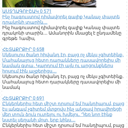
ԱՍՏՂԱԳՈՒՇԱԿ
0
571
Ինչ հագուստով դիմավորել գալիք Կանաչ փայտե
դրակոնի տարին․․․
Ինչ հագուստով դիմավորել գալիք Կանաչ փայտե
դրակոնի տարին․․․ Ամանորին մնացել է ընդամենը
գրեթե 1ամիս,
ՀԵՏԱՔՐՔԻՐ
0
658
Սկեսուրս ծանր հիվանդ էր, բայց ոչ մեկս չգիտեինք․
Մահանալուց հետո դարակները դասավորելիս մի
նամակ գտա․ Կարդում էի այն ու արցունքներս
հոսում էին աչքերիցս․․․
Սկեսուրս ծանր հիվանդ էր, բայց ոչ մեկս չգիտեինք․
Մահանալուց հետո դարակները դասավորելիս մի
նամակ
ՀԵՏԱՔՐՔԻՐ
0
691
Ընկերներիս հետ միշտ դրսում եմ հանդիպում, բայց
էս անգամ չգիտեմ մտքովս ինչ անցավ հրավիրեցի
մեր տուն ձուկ ուտելու ու խմելու․ Դեռ նոր էինք
նստել սեղանի մոտ, երբ կինս․․․
Ընկերներիս հետ միշտ դրսում եմ հանդիպում, բայց