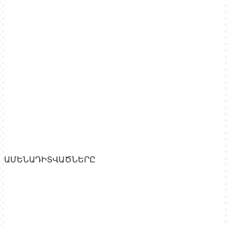
ԱՄԵՆԱԴԻՏՎԱԾՆԵՐԸ