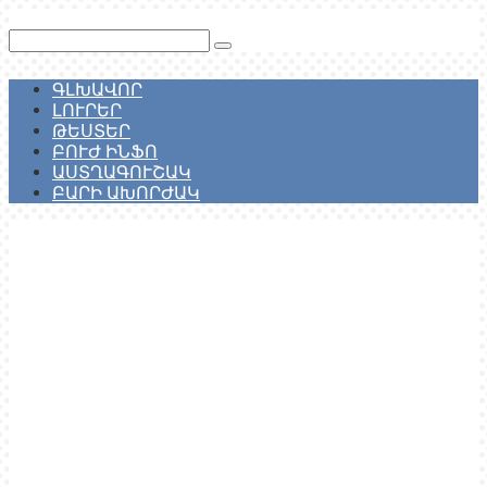
Перейти
к
Поиск:
контенту
ԳԼԽԱՎՈՐ
ԼՈՒՐԵՐ
ԹԵՍՏԵՐ
ԲՈՒԺ ԻՆՖՈ
ԱՍՏՂԱԳՈՒՇԱԿ
ԲԱՐԻ ԱԽՈՐԺԱԿ