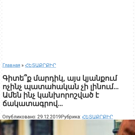
Главная
»
ՀԵՏԱՔՐՔԻՐ
Գիտե՞ք մարդիկ, այս կյանքում
ոչինչ պատահական չի լինում…
Ամեն ինչ կանխորոշված է
ճակատագրով…
Опубликовано:
29.12.2019
Рубрика:
ՀԵՏԱՔՐՔԻՐ