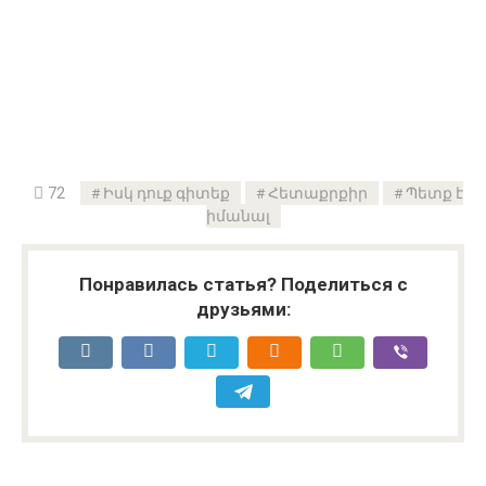
72
Իսկ դուք գիտեք
Հետաքրքիր
Պետք է
իմանալ
Понравилась статья? Поделиться с
друзьями: