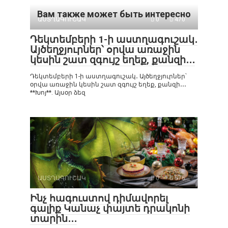
Вам также может быть интересно
ԱՍՏՂԱԳՈՒՇԱԿ
0
470
Դեկտեմբերի 1-ի աստղագուշակ․
Այծեղջյուրներ՝ օրվա առաջին
կեսին շատ զգույշ եղեք, քանզի․․․
Դեկտեմբերի 1-ի աստղագուշակ․ Այծեղջյուրներ՝
օրվա առաջին կեսին շատ զգույշ եղեք, քանզի․․․
**Խոյ**. Այսօր ձեզ
ԱՍՏՂԱԳՈՒՇԱԿ
0
576
Ինչ հագուստով դիմավորել
գալիք Կանաչ փայտե դրակոնի
տարին․․․