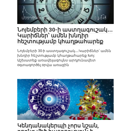
ԱՍՏՂԱԳՈՒՇԱԿ
0
3 243
Նոյեմբերի 30-ի աստղագուշակ․․․
Կարիճներ՝ ամեն խնդիր
հեշտությամբ կհաղթահարեք
Նոյեմբերի 30-ի աստղագուշակ․․․Կարիճներ՝ ամեն
խնդիր հեշտությամբ կհաղթահարեք Խոյ:
Աշխատեք առավելագույնս արդյունավետ
օգտագործել օրվա առաջին
ԱՍՏՂԱԳՈՒՇԱԿ
0
475
Կենդանակերպի չորս նշան,