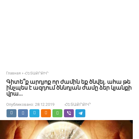
Главная
»
ՀԵՏԱՔՐՔԻՐ
Գիտե՞ք արդյոք որ ժամին եք ծնվել. ահա թե
ինչպես է ազդում ծննդյան ժամը ձեր կյանքի
վրա…
Опубликовано:
28.12.2019
ՀԵՏԱՔՐՔԻՐ