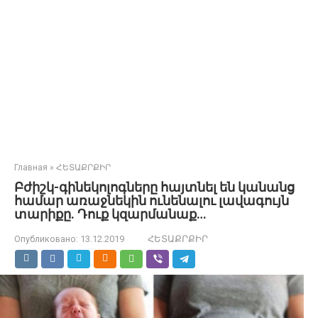
Главная
»
ՀԵՏԱՔՐՔԻՐ
Բժիշկ-գինեկոլոգները հայտնել են կանանց
համար առաջնեկին ունենալու լավագույն
տարիքը. Դուք կզարմանաք…
Опубликовано:
13.12.2019
ՀԵՏԱՔՐՔԻՐ