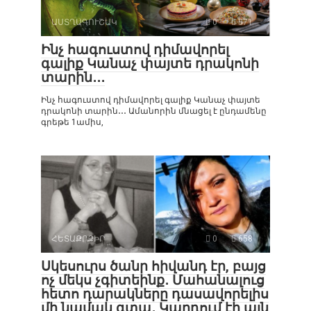
ԱՍՏՂԱԳՈՒՇԱԿ
0
571
Ինչ հագուստով դիմավորել
գալիք Կանաչ փայտե դրակոնի
տարին․․․
Ինչ հագուստով դիմավորել գալիք Կանաչ փայտե
դրակոնի տարին․․․ Ամանորին մնացել է ընդամենը
գրեթե 1ամիս,
ՀԵՏԱՔՐՔԻՐ
0
658
Սկեսուրս ծանր հիվանդ էր, բայց
ոչ մեկս չգիտեինք․ Մահանալուց
հետո դարակները դասավորելիս
մի նամակ գտա․ Կարդում էի այն