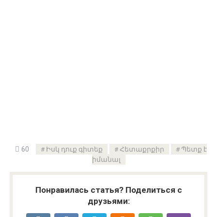
60
Իսկ դուք գիտեք
Հետաքրքիր
Պետք է
իմանալ
Понравилась статья? Поделиться с
друзьями: