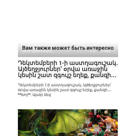
Вам также может быть интересно
ԱՍՏՂԱԳՈՒՇԱԿ
0
466
Դեկտեմբերի 1-ի աստղագուշակ․
Այծեղջյուրներ՝ օրվա առաջին
կեսին շատ զգույշ եղեք, քանզի․․․
Դեկտեմբերի 1-ի աստղագուշակ․ Այծեղջյուրներ՝
օրվա առաջին կեսին շատ զգույշ եղեք, քանզի․․․
**Խոյ**. Այսօր ձեզ