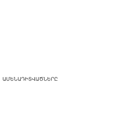
ԱՄԵՆԱԴԻՏՎԱԾՆԵՐԸ