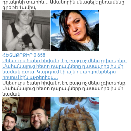
դրակոնի տարին․․․ Ամանորին մնացել է ընդամենը
գրեթե 1ամիս,
ՀԵՏԱՔՐՔԻՐ
0
658
Սկեսուրս ծանր հիվանդ էր, բայց ոչ մեկս չգիտեինք․
Մահանալուց հետո դարակները դասավորելիս մի
նամակ գտա․ Կարդում էի այն ու արցունքներս
հոսում էին աչքերիցս․․․
Սկեսուրս ծանր հիվանդ էր, բայց ոչ մեկս չգիտեինք․
Մահանալուց հետո դարակները դասավորելիս մի
նամակ