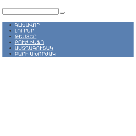
Перейти
к
Поиск:
контенту
ԳԼԽԱՎՈՐ
ԼՈՒՐԵՐ
ԹԵՍՏԵՐ
ԲՈՒԺ ԻՆՖՈ
ԱՍՏՂԱԳՈՒՇԱԿ
ԲԱՐԻ ԱԽՈՐԺԱԿ