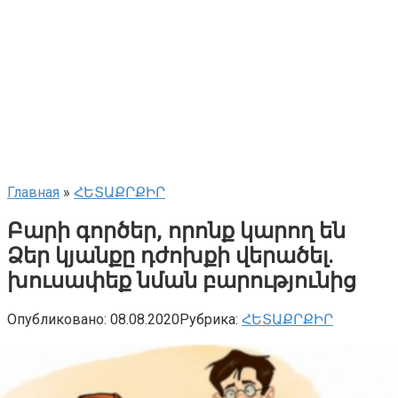
Главная
»
ՀԵՏԱՔՐՔԻՐ
Բարի գործեր, որոնք կարող են
Ձեր կյանքը դժոխքի վերածել.
խուսափեք նման բարությունից
Опубликовано:
08.08.2020
Рубрика:
ՀԵՏԱՔՐՔԻՐ