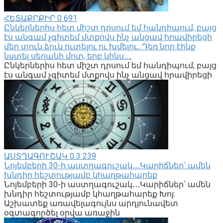
ՀԵՏԱՔՐՔԻՐ
0
691
Ընկերներիս հետ միշտ դրսում եմ հանդիպում, բայց
էս անգամ չգիտեմ մտքովս ինչ անցավ հրավիրեցի
մեր տուն ձուկ ուտելու ու խմելու․ Դեռ նոր էինք
նստել սեղանի մոտ, երբ կինս․․․
Ընկերներիս հետ միշտ դրսում եմ հանդիպում, բայց
էս անգամ չգիտեմ մտքովս ինչ անցավ հրավիրեցի
ԱՍՏՂԱԳՈՒՇԱԿ
0
3 239
Նոյեմբերի 30-ի աստղագուշակ․․․Կարիճներ՝ ամեն
խնդիր հեշտությամբ կհաղթահարեք
Նոյեմբերի 30-ի աստղագուշակ․․․Կարիճներ՝ ամեն
խնդիր հեշտությամբ կհաղթահարեք Խոյ:
Աշխատեք առավելագույնս արդյունավետ
օգտագործել օրվա առաջին