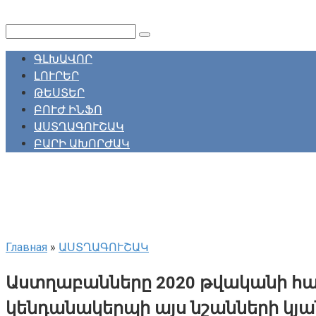
Перейти
к
Поиск:
контенту
ԳԼԽԱՎՈՐ
ԼՈՒՐԵՐ
ԹԵՍՏԵՐ
ԲՈՒԺ ԻՆՖՈ
ԱՍՏՂԱԳՈՒՇԱԿ
ԲԱՐԻ ԱԽՈՐԺԱԿ
Главная
»
ԱՍՏՂԱԳՈՒՇԱԿ
Աստղաբանները 2020 թվականի հա
կենդանակերպի այս նշանների կյա