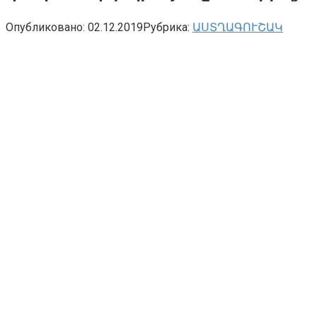
Опубликовано:
02.12.2019
Рубрика:
ԱՍՏՂԱԳՈՒՇԱԿ