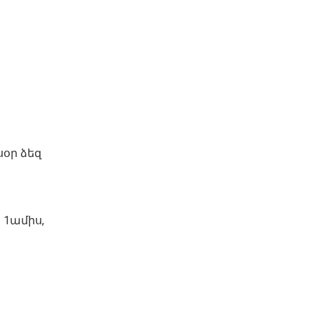
սօր ձեզ
 1ամիս,