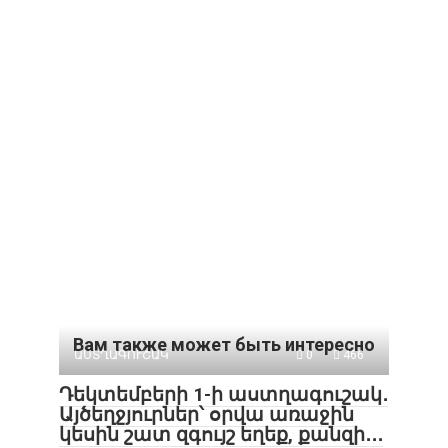
Вам также может быть интересно
ԱՍՏՂԱԳՈՒՇԱԿ
0
466
Դեկտեմբերի 1-ի աստղագուշակ․
Այծեղջյուրներ՝ օրվա առաջին
կեսին շատ զգույշ եղեք, քանզի․․․