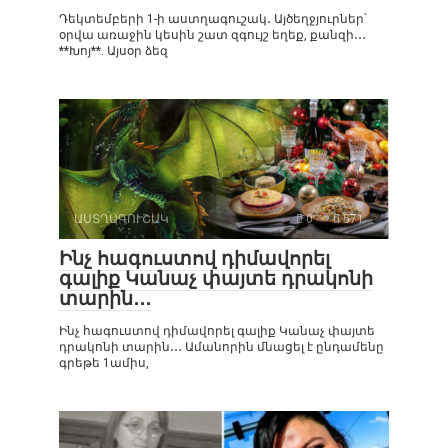
Դեկտեմբերի 1-ի աստղագուշակ․ Այծեղջյուրներ՝
օրվա առաջին կեսին շատ զգույշ եղեք, քանզի․․․
**Խոյ**. Այսօր ձեզ
ԱՍՏՂԱԳՈՒՇԱԿ
0
571
Ինչ հագուստով դիմավորել
գալիք Կանաչ փայտե դրակոնի
տարին․․․
Ինչ հագուստով դիմավորել գալիք Կանաչ փայտե
դրակոնի տարին․․․ Ամանորին մնացել է ընդամենը
գրեթե 1ամիս,