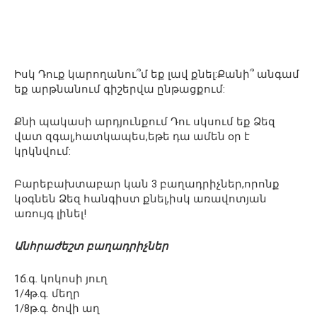
Իսկ Դուք կարողանու՞մ եք լավ քնել:Քանի՞ անգամ
եք արթնանում գիշերվա ընթացքում:
Քնի պակասի արդյունքում Դու սկսում եք Ձեզ
վատ զգալ,հատկապես,եթե դա ամեն օր է
կրկնվում:
Բարեբախտաբար կան 3 բաղադրիչներ,որոնք
կօգնեն Ձեզ հանգիստ քնել,իսկ առավոտյան
առույգ լինել!
Անհրաժեշտ բաղադրիչներ
1ճ.գ. կոկոսի յուղ
1/4թ.գ. մեղր
1/8թ.գ. ծովի աղ