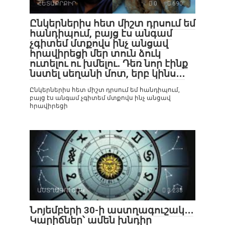
ՀԵՏԱՔՐՔԻՐ
0
690
Ընկերներիս հետ միշտ դրսում եմ
հանդիպում, բայց էս անգամ
չգիտեմ մտքովս ինչ անցավ
հրավիրեցի մեր տուն ձուկ
ուտելու ու խմելու․ Դեռ նոր էինք
նստել սեղանի մոտ, երբ կինս․․․
Ընկերներիս հետ միշտ դրսում եմ հանդիպում,
բայց էս անգամ չգիտեմ մտքովս ինչ անցավ
հրավիրեցի
ԱՍՏՂԱԳՈՒՇԱԿ
0
3 238
Նոյեմբերի 30-ի աստղագուշակ․․․
Կարիճներ՝ ամեն խնդիր