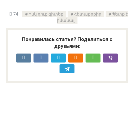
74
Իսկ դուք գիտեք
Հետաքրքիր
Պետք է
իմանալ
Понравилась статья? Поделиться с
друзьями: