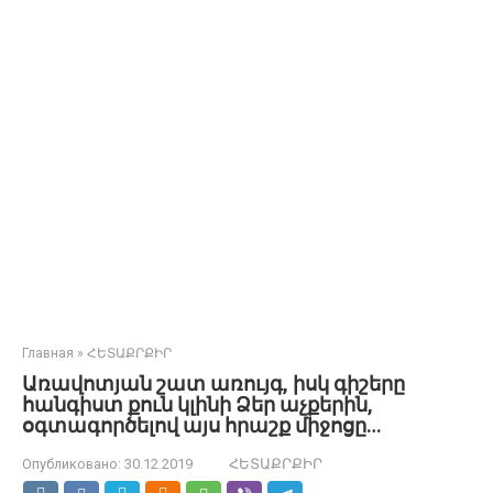
Главная
»
ՀԵՏԱՔՐՔԻՐ
Առավոտյան շատ առույգ, իսկ գիշերը
հանգիստ քուն կլինի Ձեր աչքերին,
օգտագործելով այս հրաշք միջոցը…
Опубликовано:
30.12.2019
ՀԵՏԱՔՐՔԻՐ