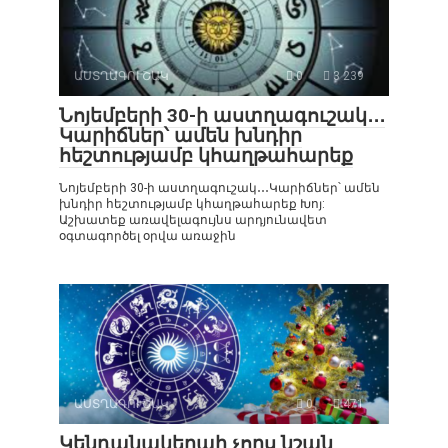
ԱՍՏՂԱԳՈՒՇԱԿ
0
3 239
Նոյեմբերի 30-ի աստղագուշակ․․․
Կարիճներ՝ ամեն խնդիր
հեշտությամբ կհաղթահարեք
Նոյեմբերի 30-ի աստղագուշակ․․․Կարիճներ՝ ամեն
խնդիր հեշտությամբ կհաղթահարեք Խոյ:
Աշխատեք առավելագույնս արդյունավետ
օգտագործել օրվա առաջին
ԱՍՏՂԱԳՈՒՇԱԿ
0
471
Կենդանակերպի չորս նշան,