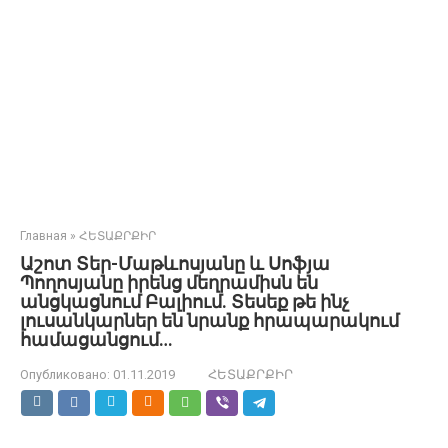
Главная
»
ՀԵՏԱՔՐՔԻՐ
Աշոտ Տեր-Մաթևոսյանը և Սոֆյա
Պողոսյանը իրենց մեղրամիսն են
անցկացնում Բալիում. Տեսեք թե ինչ
լուսանկարներ են նրանք հրապարակում
համացանցում…
Опубликовано:
01.11.2019
ՀԵՏԱՔՐՔԻՐ