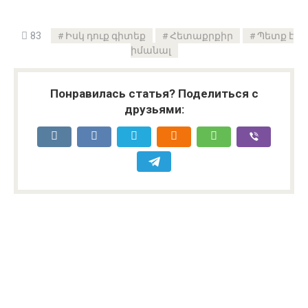
83
Իսկ դուք գիտեք
Հետաքրքիր
Պետք է
իմանալ
Понравилась статья? Поделиться с
друзьями: