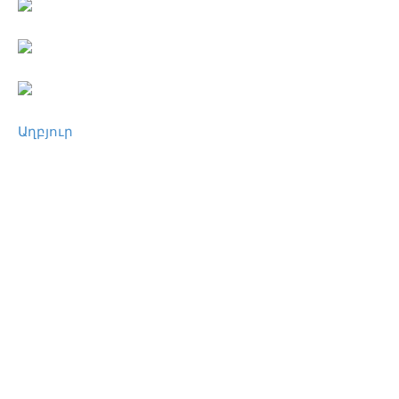
Աղբյուր