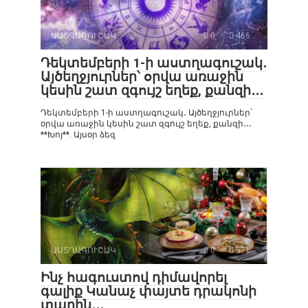
ԱՍՏՂԱԳՈՒՇԱԿ
0
466
Դեկտեմբերի 1-ի աստղագուշակ․
Այծեղջյուրներ՝ օրվա առաջին
կեսին շատ զգույշ եղեք, քանզի․․․
Դեկտեմբերի 1-ի աստղագուշակ․ Այծեղջյուրներ՝
օրվա առաջին կեսին շատ զգույշ եղեք, քանզի․․․
**Խոյ**. Այսօր ձեզ
ԱՍՏՂԱԳՈՒՇԱԿ
0
571
Ինչ հագուստով դիմավորել
գալիք Կանաչ փայտե դրակոնի
տարին․․․