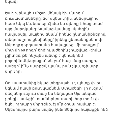
եկավ։
Ես էլի, ինչպես միշտ, մենակ էի․ մարդս՝
ռուսաստանները, ես` սկեսուրիս, սկեսրայրիս
հետ։ Եկել են, նստել։ Հիմա ես պետք է հաց տամ
այդ մարդկանց։ Կամաց-կամաց սկսեցին
հավաքվել․ տալերս եկան՝ իրենց ընտանիքներով,
տեգորս չորս քենիները՝ իրենց ընտանիքներով։
Ամբողջ գերդաստանը հավաքվեց, մի խոսքով`
մոտ մի 60 հոգի՝ ճիժ ու պժերին չհաշված։ Հիմա
չգիտեմ, թե ինչպես պետք է կերակրեմ
բոլորին։Սկեսրայրս` թե բա՝ հաց-մաց սարքի,
ասեցի՝ ի՞նչ սարքեմ, պա՛պ, բան չկա, ոչխարը
մորթիր։
Ռուսաստանից եկած տեգրս թե` չէ, պետք չի, ես
կգնամ հավի բուդ կառնեմ։ Մտածեցի` չի ուզում
մեզ նեղություն տալ։ Ես նեղացա։ Այս անգամ
չլռեցի, ասեցի` տասներկու տարի հոր տուն չի
եկել, ոչխարը մորթենք, էլ ո՞ր օրվա համար է։
Սկեսրայրս թարս նայեց ինձ։ Տեգորս հայացքն ինձ