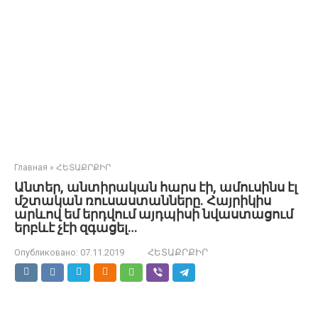
Главная
»
ՀԵՏԱՔՐՔԻՐ
Անտեր, անտիրական հարս էի, ամուսինս էլ
մշտական ռուսաստանները. Հայրիկիս
արևով եմ երդվում այդպիսի նվաստացում
երբևէ չէի զգացել…
Опубликовано:
07.11.2019
ՀԵՏԱՔՐՔԻՐ