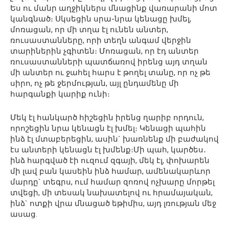
Ես ու մանր աղջիկներս մնացինք վառարանի մոտ
կանգնած։ Սկսեցին սրա-նրա կենացը խմել,
մոռացան, որ մի տղա էլ ունեն անտեր,
ռուսաստանները, որի տեղն անգամ վերջին
տարիներին չգիտեն։ Մոռացան, որ էդ անտեր
ռուսաստանների պատճառով իրենց այդ տղան
մի անտեր ու ջահել հարս է թողել տանը, որ ոչ թե
սիրո, ոչ թե ջերմության, այլ ընդամենը մի
հարգանքի կարիք ունի։
Մեկ էլ հանկարծ հիշեցին իրենց ղարիբ որդուն,
որոշեցին նրա կենացն էլ խմել։ Կենացի պահին
ինձ էլ մտաբերեցին, ասին` խառնենք մի բաժակով
էս անտերի կենացն էլ խմենք։Մի պահ, կարծես․
ինձ հարգված էի ուզում զգայի, մեկ էլ, փոխարեն
մի լավ բան կասեին ինձ համար, ամենակարևոր
մարդը` տեգրս, ում համար զոռով ոչխարը մորթել
տվեցի, մի տեսակ նախատելով ու հրամայական,
ինձ` ոտքի վրա մնացած եթիմիս, այդ լռության մեջ
ասաց.