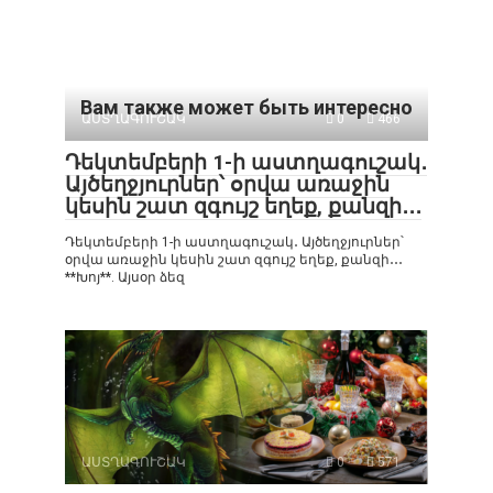
Вам также может быть интересно
ԱՍՏՂԱԳՈՒՇԱԿ
0
466
Դեկտեմբերի 1-ի աստղագուշակ․
Այծեղջյուրներ՝ օրվա առաջին
կեսին շատ զգույշ եղեք, քանզի․․․
Դեկտեմբերի 1-ի աստղագուշակ․ Այծեղջյուրներ՝
օրվա առաջին կեսին շատ զգույշ եղեք, քանզի․․․
**Խոյ**. Այսօր ձեզ
ԱՍՏՂԱԳՈՒՇԱԿ
0
571