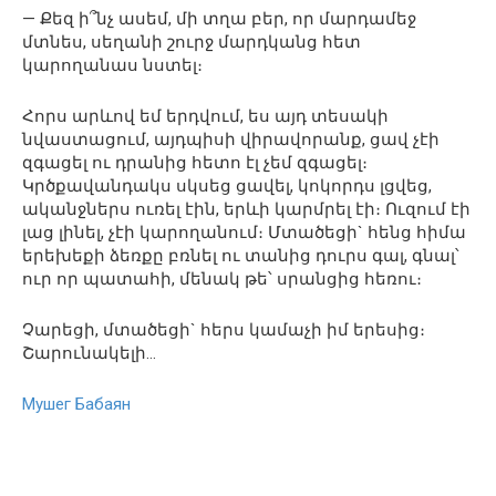
— Քեզ ի՞նչ ասեմ, մի տղա բեր, որ մարդամեջ
մտնես, սեղանի շուրջ մարդկանց հետ
կարողանաս նստել։
Հորս արևով եմ երդվում, ես այդ տեսակի
նվաստացում, այդպիսի վիրավորանք, ցավ չէի
զգացել ու դրանից հետո էլ չեմ զգացել։
Կրծքավանդակս սկսեց ցավել, կոկորդս լցվեց,
ականջներս ուռել էին, երևի կարմրել էի։ Ուզում էի
լաց լինել, չէի կարողանում։ Մտածեցի` հենց հիմա
երեխեքի ձեռքը բռնել ու տանից դուրս գալ, գնալ՝
ուր որ պատահի, մենակ թե՝ սրանցից հեռու։
Չարեցի, մտածեցի` հերս կամաչի իմ երեսից։
Շարունակելի…
Мушег Бабаян