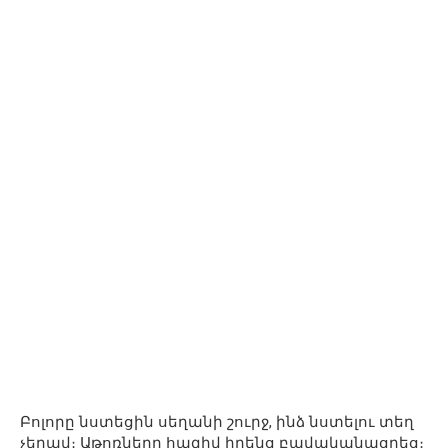
Բոլորը նստեցին սեղանի շուրջ, ինձ նստելու տեղ
չեղավ։ Աթոռները հազիվ իրենց բավականացրեց։