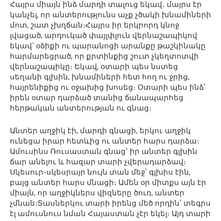
Հայրս միայն ինձ մարդի տալուց եկավ․ մայրս էր
կանչել, որ անտերությունս աչք չծակի խնամիների
մոտ, շատ չխղճան։Հայրս իր երկրորդ կնոջ
լվացած, արդուկած փայլփլուն վերնաշապիկով
եկավ՝ օձիքի ու պարանոցի արանքը թաշկինակը
հարմարեցրած, որ քրտինքից շուտ չկեղտոտվի
վերնաշապիկը։ Եկավ, օտարի պես նստեց
սեղանի գլխին, խնամիների հետ հող ու ջրից,
հայրենիքից ու օջախից խոսեց։ Օտարի պես ինձ՝
իրեն օտար դարձած տանից ճանապարհեց
հերթական անտերության ու գնաց։
Անտեր աղջիկ էի, մարդի գնացի, երկու աղջիկ
ունեցա իրար հետևից ու անտեր հարս դարձա։
Ամուսինս Ռուսաստան գնաց՝ իր անտեր գլխին
ճար անելու և հազար տարի չվերադարձավ։
Սկեսուր-սկեսրայր նույն տան մեջ՝ գլխիս էին,
բայց անտեր հարս մնացի։ Ամեն օր միտքս այն էր
միայն, որ աղջիկներս վիզները ծուռ, անտեր
չմնան։Տասներկու տարի իրենց մեծ որդին՝ տեգրս
էլ ամուսնուս նման Հայաստան չէր եկել։ Այդ տարի