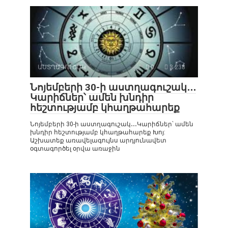
ԱՍՏՂԱԳՈՒՇԱԿ
0
3 238
Նոյեմբերի 30-ի աստղագուշակ․․․
Կարիճներ՝ ամեն խնդիր
հեշտությամբ կհաղթահարեք
Նոյեմբերի 30-ի աստղագուշակ․․․Կարիճներ՝ ամեն
խնդիր հեշտությամբ կհաղթահարեք Խոյ:
Աշխատեք առավելագույնս արդյունավետ
օգտագործել օրվա առաջին