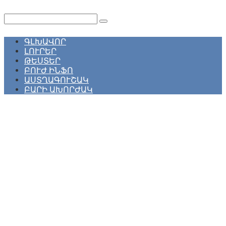
Перейти
к
Поиск:
контенту
ԳԼԽԱՎՈՐ
ԼՈՒՐԵՐ
ԹԵՍՏԵՐ
ԲՈՒԺ ԻՆՖՈ
ԱՍՏՂԱԳՈՒՇԱԿ
ԲԱՐԻ ԱԽՈՐԺԱԿ