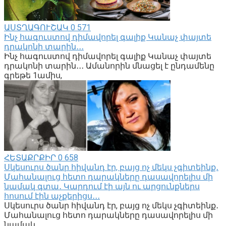
ԱՍՏՂԱԳՈՒՇԱԿ
0
571
Ինչ հագուստով դիմավորել գալիք Կանաչ փայտե
դրակոնի տարին․․․
Ինչ հագուստով դիմավորել գալիք Կանաչ փայտե
դրակոնի տարին․․․ Ամանորին մնացել է ընդամենը
գրեթե 1ամիս,
ՀԵՏԱՔՐՔԻՐ
0
658
Սկեսուրս ծանր հիվանդ էր, բայց ոչ մեկս չգիտեինք․
Մահանալուց հետո դարակները դասավորելիս մի
նամակ գտա․ Կարդում էի այն ու արցունքներս
հոսում էին աչքերիցս․․․
Սկեսուրս ծանր հիվանդ էր, բայց ոչ մեկս չգիտեինք․
Մահանալուց հետո դարակները դասավորելիս մի
նամակ