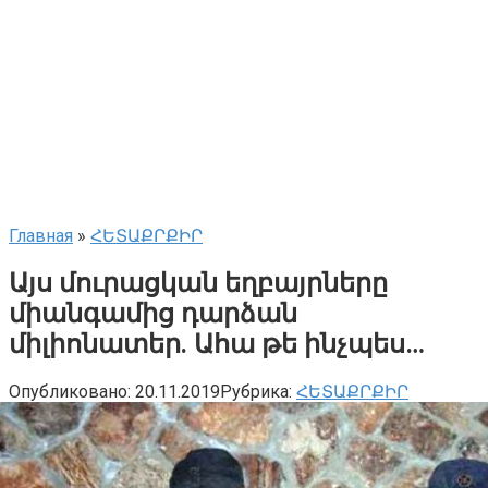
Главная
»
ՀԵՏԱՔՐՔԻՐ
Այս մուրացկան եղբայրները
միանգամից դարձան
միլիոնատեր. Ահա թե ինչպես…
Опубликовано:
20.11.2019
Рубрика:
ՀԵՏԱՔՐՔԻՐ