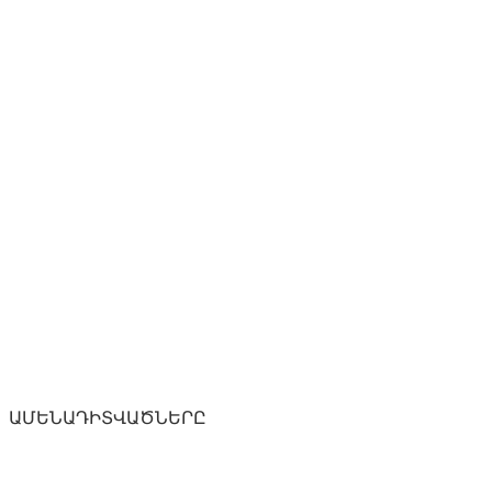
ԱՄԵՆԱԴԻՏՎԱԾՆԵՐԸ