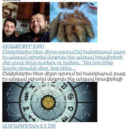
ՀԵՏԱՔՐՔԻՐ
0
691
Ընկերներիս հետ միշտ դրսում եմ հանդիպում, բայց
էս անգամ չգիտեմ մտքովս ինչ անցավ հրավիրեցի
մեր տուն ձուկ ուտելու ու խմելու․ Դեռ նոր էինք
նստել սեղանի մոտ, երբ կինս․․․
Ընկերներիս հետ միշտ դրսում եմ հանդիպում, բայց
էս անգամ չգիտեմ մտքովս ինչ անցավ հրավիրեցի
ԱՍՏՂԱԳՈՒՇԱԿ
0
3 239