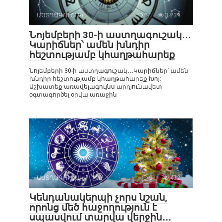
ԱՍՏՂԱԳՈՒՇԱԿ
0
3 239
Նոյեմբերի 30-ի աստղագուշակ․․․
Կարիճներ՝ ամեն խնդիր
հեշտությամբ կհաղթահարեք
Նոյեմբերի 30-ի աստղագուշակ․․․Կարիճներ՝ ամեն
խնդիր հեշտությամբ կհաղթահարեք Խոյ:
Աշխատեք առավելագույնս արդյունավետ
օգտագործել օրվա առաջին
ԱՍՏՂԱԳՈՒՇԱԿ
0
472
Կենդանակերպի չորս նշան,
որոնց մեծ հաջողություն է
սպասվում տարվա վերջին․․․