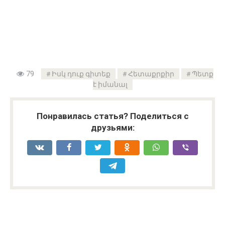
79
Իսկ դուք գիտեք
Հետաքրքիր
Պետք
է իմանալ
Понравилась статья? Поделиться с
друзьями: