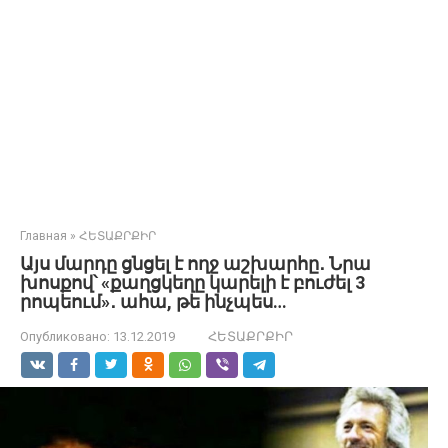
Главная
»
ՀԵՏԱՔՐՔԻՐ
Այս մարդը ցնցել է ողջ աշխարհը․ Նրա
խոսքով՝ «քաղցկեղը կարելի է բուժել 3
րոպեում»․ ահա, թե ինչպես…
Опубликовано:
13.12.2019
ՀԵՏԱՔՐՔԻՐ