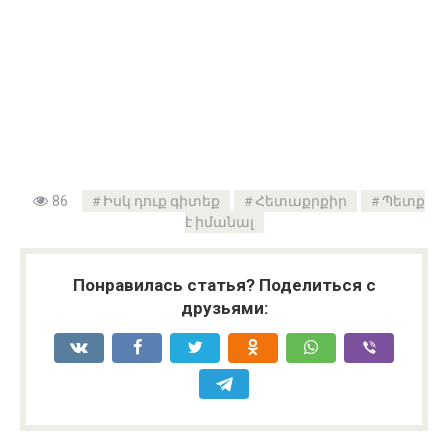
86
Իսկ դուք գիտեք
Հետաքրքիր
Պետք
է իմանալ
Понравилась статья? Поделиться с
друзьями: