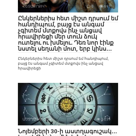
ՀԵՏԱՔՐՔԻՐ
0
691
Ընկերներիս հետ միշտ դրսում եմ
հանդիպում, բայց էս անգամ
չգիտեմ մտքովս ինչ անցավ
հրավիրեցի մեր տուն ձուկ
ուտելու ու խմելու․ Դեռ նոր էինք
նստել սեղանի մոտ, երբ կինս․․․
Ընկերներիս հետ միշտ դրսում եմ հանդիպում,
բայց էս անգամ չգիտեմ մտքովս ինչ անցավ
հրավիրեցի
ԱՍՏՂԱԳՈՒՇԱԿ
0
3 239
Նոյեմբերի 30-ի աստղագուշակ․․․