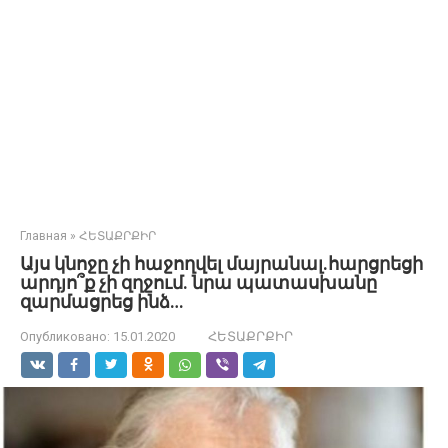
Главная
»
ՀԵՏԱՔՐՔԻՐ
Այս կնոջը չի հաջողվել մայրանալ.հարցրեցի
արդյո՞ք չի զղջում. նրա պատասխանը
զարմացրեց ինձ…
Опубликовано:
15.01.2020
ՀԵՏԱՔՐՔԻՐ