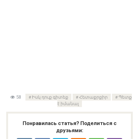
58
Իսկ դուք գիտեք
Հետաքրքիր
Պետք
է իմանալ
Понравилась статья? Поделиться с
друзьями: