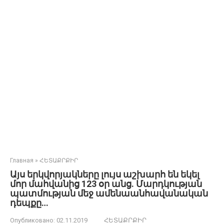
Главная
»
ՀԵՏԱՔՐՔԻՐ
Այս երկվորյակները լույս աշխարհ են եկել
մոր մահվանից 123 օր անց. Մարդկության
պատմության մեջ ամենաանհավանական
դեպքը…
Опубликовано:
02.11.2019
ՀԵՏԱՔՐՔԻՐ