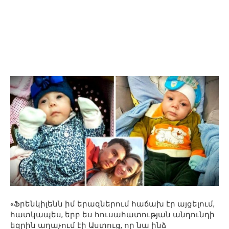
«Ֆրենկիլենն իմ երազներում հաճախ էր այցելում,
հատկապես, երբ ես հուսահատության անդունդի
եզրին աղաչում էի Աստուց, որ նա ինձ