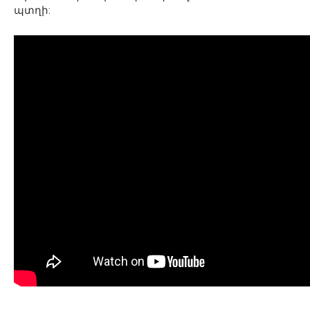
պտղի: