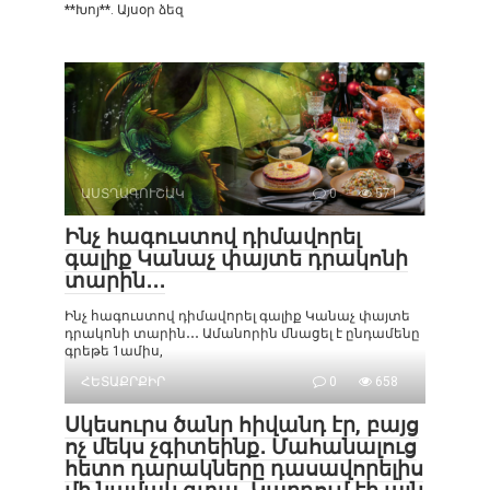
**Խոյ**. Այսօր ձեզ
ԱՍՏՂԱԳՈՒՇԱԿ
0
571
Ինչ հագուստով դիմավորել
գալիք Կանաչ փայտե դրակոնի
տարին․․․
Ինչ հագուստով դիմավորել գալիք Կանաչ փայտե
դրակոնի տարին․․․ Ամանորին մնացել է ընդամենը
գրեթե 1ամիս,
ՀԵՏԱՔՐՔԻՐ
0
658
Սկեսուրս ծանր հիվանդ էր, բայց
ոչ մեկս չգիտեինք․ Մահանալուց
հետո դարակները դասավորելիս