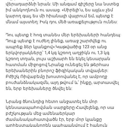
վերադարձնի նրան: Մի անգամ գիշերը նա նստեց
իմ անկողնուն ու ասաց. «Սիրելիʹս, ես այլևս չեմ
կարող գալ, ես մի հիանալի վայրում եմ, պետք է
մնամ այստեղ: Իսկ դու մեծ առաքելություն ունես:
Դու պետք է հոգ տանես մեր երեխաների հանդեպ:
Դուք պետք է ուժեղ լինեք, առաջ շարժվեք ու
ապրեք ձեր կյանքով»:Կաթվածից 123 օր անց
երկվորյակները՝ 1,4 կգ կշռող աղջիկն ու 1,3 կգ
կշռող տղան, լույս աշխարհ են եկել կեսարյան
հատման միջոցով:Նրանք ունեցել են թերհաս
երեխաներին բնորոշ ֆիզիկական տվյալներ:
Բժիշկ Ռիվաբեմը խոստովանել է, որ ամբողջ
բուժանձնակազմն, այդ թվում և՝ ինքը, արտասվել
են, երբ երեխաները ծնվել են:
Նրանց ծնունդից հետո անջատել են մոր
կենսաապահովման սարքերը:Հավելենք, որ սա
բժշկության մեջ ամենաերկար
ժամանակահատվածն էր, երբ մոր կյանքը
արհեստականորեն պահպանվում է հանուն