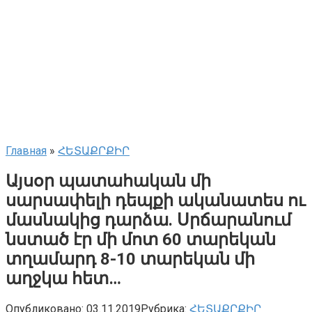
Главная
»
ՀԵՏԱՔՐՔԻՐ
Այսօր պատահական մի
սարսափելի դեպքի ականատես ու
մասնակից դարձա. Սրճարանում
նստած էր մի մոտ 60 տարեկան
տղամարդ 8-10 տարեկան մի
աղջկա հետ…
Опубликовано:
03.11.2019
Рубрика:
ՀԵՏԱՔՐՔԻՐ