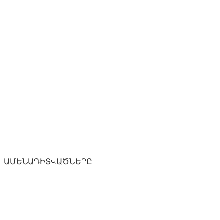
ԱՄԵՆԱԴԻՏՎԱԾՆԵՐԸ