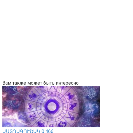
Вам также может быть интересно
ԱՍՏՂԱԳՈՒՇԱԿ
0
466