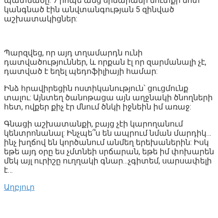
պատմածը: 7 րոպե անց սրճարանի մուտքի մոտ
կանգնած էին անվտանգության 5 զինված
աշխատակիցներ:
Պարզվեց, որ այդ տղամարդն ունի
դատվածություններ, և որքան էլ որ զարմանալի չէ,
դատված է եղել պեդոֆիլիայի համար:
Ինձ հրավիրեցին ոստիկանություն՝ ցուցմունք
տալու: Այնտեղ ծանոթացա այն աղջնակի ծնողների
հետ, ովքեր քիչ էր մնում ծնկի իջնեին իմ առաջ:
Գնացի աշխատանքի, բայց չէի կարողանում
կենտրոնանալ: Ինչպե՞ս են ապրում նման մարդիկ…
ինչ խղճով են կործանում անմեղ երեխաներին: Իսկ
եթե այդ օրը ես չմտնեի սրճարան, եթե իմ փոխարեն
մեկ այլ ուրիշը ուղղակի գնար…չգիտեմ, սարսափելի
է…
Աղբյուր