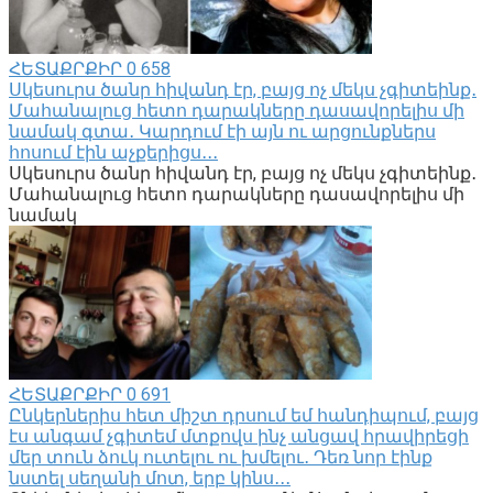
ՀԵՏԱՔՐՔԻՐ
0
658
Սկեսուրս ծանր հիվանդ էր, բայց ոչ մեկս չգիտեինք․
Մահանալուց հետո դարակները դասավորելիս մի
նամակ գտա․ Կարդում էի այն ու արցունքներս
հոսում էին աչքերիցս․․․
Սկեսուրս ծանր հիվանդ էր, բայց ոչ մեկս չգիտեինք․
Մահանալուց հետո դարակները դասավորելիս մի
նամակ
ՀԵՏԱՔՐՔԻՐ
0
691
Ընկերներիս հետ միշտ դրսում եմ հանդիպում, բայց
էս անգամ չգիտեմ մտքովս ինչ անցավ հրավիրեցի
մեր տուն ձուկ ուտելու ու խմելու․ Դեռ նոր էինք
նստել սեղանի մոտ, երբ կինս․․․