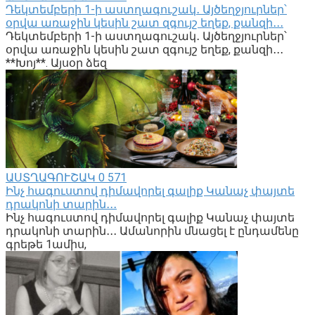
Դեկտեմբերի 1-ի աստղագուշակ․ Այծեղջյուրներ՝
օրվա առաջին կեսին շատ զգույշ եղեք, քանզի․․․
Դեկտեմբերի 1-ի աստղագուշակ․ Այծեղջյուրներ՝
օրվա առաջին կեսին շատ զգույշ եղեք, քանզի․․․
**Խոյ**. Այսօր ձեզ
ԱՍՏՂԱԳՈՒՇԱԿ
0
571
Ինչ հագուստով դիմավորել գալիք Կանաչ փայտե
դրակոնի տարին․․․
Ինչ հագուստով դիմավորել գալիք Կանաչ փայտե
դրակոնի տարին․․․ Ամանորին մնացել է ընդամենը
գրեթե 1ամիս,