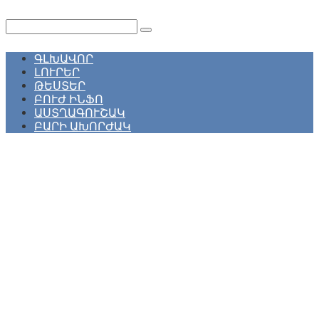
Перейти
к
Поиск:
контенту
ԳԼԽԱՎՈՐ
ԼՈՒՐԵՐ
ԹԵՍՏԵՐ
ԲՈՒԺ ԻՆՖՈ
ԱՍՏՂԱԳՈՒՇԱԿ
ԲԱՐԻ ԱԽՈՐԺԱԿ