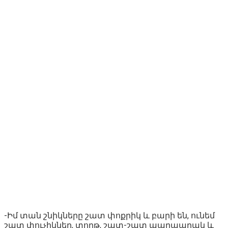
-Իմ տան շնիկները շատ փոքրիկ և բարի են, ունեմ
շատ փուչիկներ, տորթ, շատ-շատ պաղպաղակ և