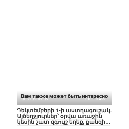
Вам также может быть интересно
ԱՍՏՂԱԳՈՒՇԱԿ
0
466
Դեկտեմբերի 1-ի աստղագուշակ․
Այծեղջյուրներ՝ օրվա առաջին
կեսին շատ զգույշ եղեք, քանզի․․․