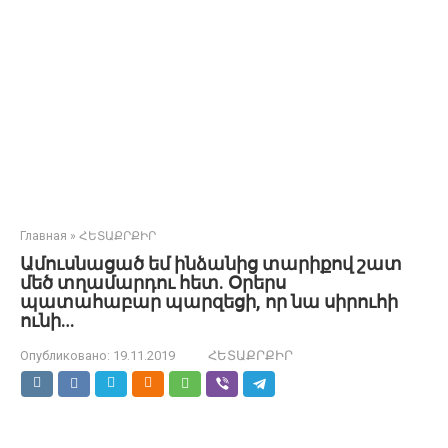
Главная
»
ՀԵՏԱՔՐՔԻՐ
Ամուսնացած եմ ինձանից տարիքով շատ
մեծ տղամարդու հետ. Օրերս
պատահաբար պարզեցի, որ նա սիրուհի
ունի…
Опубликовано:
19.11.2019
ՀԵՏԱՔՐՔԻՐ