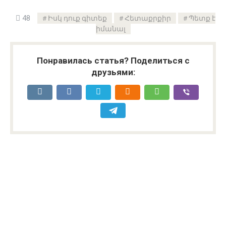
48
Իսկ դուք գիտեք
Հետաքրքիր
Պետք է
իմանալ
Понравилась статья? Поделиться с
друзьями: