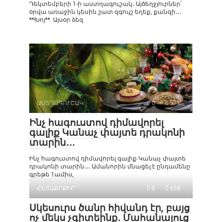
Դեկտեմբերի 1-ի աստղագուշակ․ Այծեղջյուրներ՝
օրվա առաջին կեսին շատ զգույշ եղեք, քանզի․․․
**Խոյ**. Այսօր ձեզ
ԱՍՏՂԱԳՈՒՇԱԿ
0
571
Ինչ հագուստով դիմավորել
գալիք Կանաչ փայտե դրակոնի
տարին․․․
Ինչ հագուստով դիմավորել գալիք Կանաչ փայտե
դրակոնի տարին․․․ Ամանորին մնացել է ընդամենը
գրեթե 1ամիս,
ՀԵՏԱՔՐՔԻՐ
0
658
Սկեսուրս ծանր հիվանդ էր, բայց
ոչ մեկս չգիտեինք․ Մահանալուց