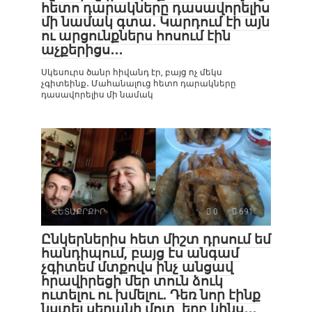
հետո դարակները դասավորելիս
մի նամակ գտա․ Կարդում էի այն
ու արցունքներս հոսում էին
աչքերիցս․․․
Սկեսուրս ծանր հիվանդ էր, բայց ոչ մեկս
չգիտեինք․ Մահանալուց հետո դարակները
դասավորելիս մի նամակ
ՀԵՏԱՔՐՔԻՐ
0
691
Ընկերներիս հետ միշտ դրսում եմ
հանդիպում, բայց էս անգամ
չգիտեմ մտքովս ինչ անցավ
հրավիրեցի մեր տուն ձուկ
ուտելու ու խմելու․ Դեռ նոր էինք
նստել սեղանի մոտ, երբ կինս․․․