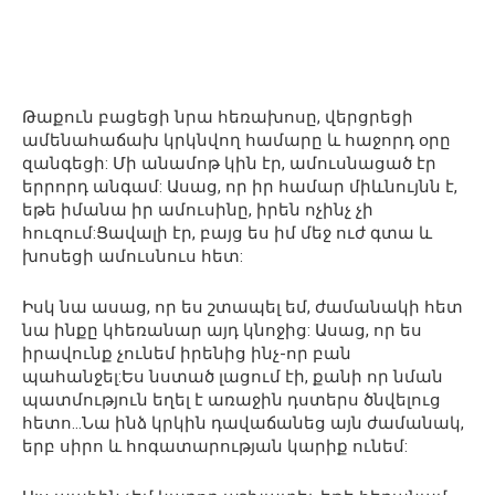
Թաքուն բացեցի նրա հեռախոսը, վերցրեցի
ամենահաճախ կրկնվող համարը և հաջորդ օրը
զանգեցի: Մի անամոթ կին էր, ամուսնացած էր
երրորդ անգամ: Ասաց, որ իր համար միևնույնն է,
եթե իմանա իր ամուսինը, իրեն ոչինչ չի
հուզում:Ցավալի էր, բայց ես իմ մեջ ուժ գտա և
խոսեցի ամուսնուս հետ:
Իսկ նա ասաց, որ ես շտապել եմ, ժամանակի հետ
նա ինքը կհեռանար այդ կնոջից: Ասաց, որ ես
իրավունք չունեմ իրենից ինչ-որ բան
պահանջել:Ես նստած լացում էի, քանի որ նման
պատմություն եղել է առաջին դստերս ծնվելուց
հետո…Նա ինձ կրկին դավաճանեց այն ժամանակ,
երբ սիրո և հոգատարության կարիք ունեմ: