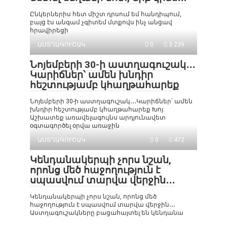
Ընկերներիս հետ միշտ դրսում եմ հանդիպում,
բայց էս անգամ չգիտեմ մտքովս ինչ անցավ
հրավիրեցի
ԱՍՏՂԱԳՈՒՇԱԿ
0
3 239
Նոյեմբերի 30-ի աստղագուշակ․․․
Կարիճներ՝ ամեն խնդիր
հեշտությամբ կհաղթահարեք
Նոյեմբերի 30-ի աստղագուշակ․․․Կարիճներ՝ ամեն
խնդիր հեշտությամբ կհաղթահարեք Խոյ:
Աշխատեք առավելագույնս արդյունավետ
օգտագործել օրվա առաջին
ԱՍՏՂԱԳՈՒՇԱԿ
0
472
Կենդանակերպի չորս նշան,
որոնց մեծ հաջողություն է
սպասվում տարվա վերջին․․․
Կենդանակերպի չորս նշան, որոնց մեծ
հաջողություն է սպասվում տարվա վերջին․․․
Աստղագուշակները բացահայտել են կենդանա