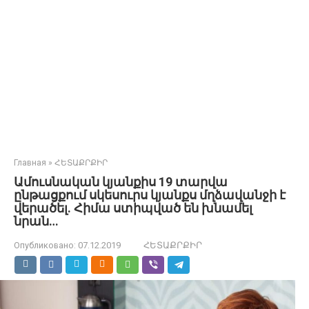
Главная
»
ՀԵՏԱՔՐՔԻՐ
Ամուսնական կյանքիս 19 տարվա
ընթացքում սկեսուրս կյանքս մղձավանջի է
վերածել. Հիմա ստիպված են խնամել
նրան…
Опубликовано:
07.12.2019
ՀԵՏԱՔՐՔԻՐ