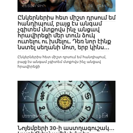
ՀԵՏԱՔՐՔԻՐ
0
691
Ընկերներիս հետ միշտ դրսում եմ
հանդիպում, բայց էս անգամ
չգիտեմ մտքովս ինչ անցավ
հրավիրեցի մեր տուն ձուկ
ուտելու ու խմելու․ Դեռ նոր էինք
նստել սեղանի մոտ, երբ կինս․․․
Ընկերներիս հետ միշտ դրսում եմ հանդիպում,
բայց էս անգամ չգիտեմ մտքովս ինչ անցավ
հրավիրեցի
ԱՍՏՂԱԳՈՒՇԱԿ
0
3 239
Նոյեմբերի 30-ի աստղագուշակ․․․