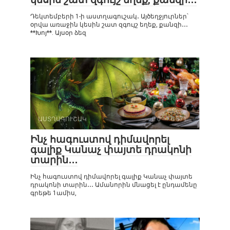
Դեկտեմբերի 1-ի աստղագուշակ․ Այծեղջյուրներ՝
օրվա առաջին կեսին շատ զգույշ եղեք, քանզի․․․
**Խոյ**. Այսօր ձեզ
ԱՍՏՂԱԳՈՒՇԱԿ
0
571
Ինչ հագուստով դիմավորել
գալիք Կանաչ փայտե դրակոնի
տարին․․․
Ինչ հագուստով դիմավորել գալիք Կանաչ փայտե
դրակոնի տարին․․․ Ամանորին մնացել է ընդամենը
գրեթե 1ամիս,