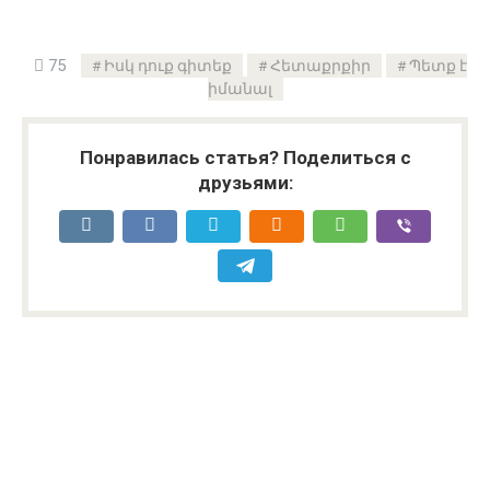
75
Իսկ դուք գիտեք
Հետաքրքիր
Պետք է
իմանալ
Понравилась статья? Поделиться с
друзьями: