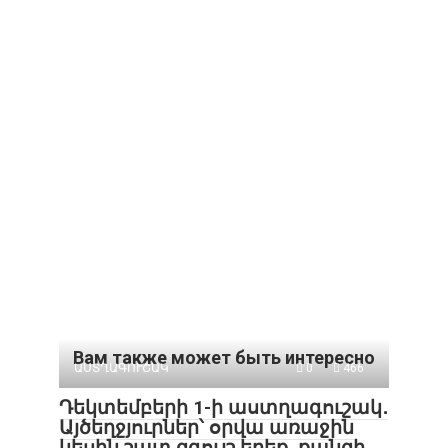
Вам также может быть интересно
ԱՍՏՂԱԳՈՒՇԱԿ
0
466
Դեկտեմբերի 1-ի աստղագուշակ․
Այծեղջյուրներ՝ օրվա առաջին
կեսին շատ զգույշ եղեք, քանզի․․․