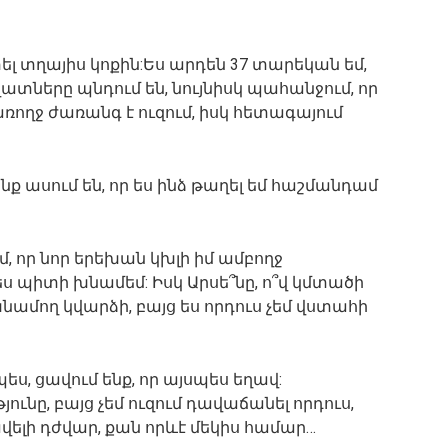
լ տղայիս կոքին:Ես արդեն 37 տարեկան եմ,
զատները պնդում են, նույնիսկ պահանջում, որ
առողջ ժառանգ է ուզում, իսկ հետագայում
անք ասում են, որ ես ինձ թաղել եմ հաշմանդամ
եմ, որ նոր երեխան կխլի իմ ամբողջ
ես պիտի խնամեմ: Իսկ Արսե՞նը, ո՞վ կմտածի
խնամող կվարձի, բայց ես որդուս չեմ վստահի
պես, ցավում ենք, որ այսպես եղավ:
ունը, բայց չեմ ուզում դավաճանել որդուս,
վելի դժվար, քան որևէ մեկիս համար…