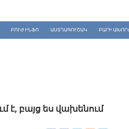
ԲՈՒԺ ԻՆՖՈ
ԱՍՏՂԱԳՈՒՇԱԿ
ԲԱՐԻ ԱԽՈՐ
մ է, բայց ես վախենում