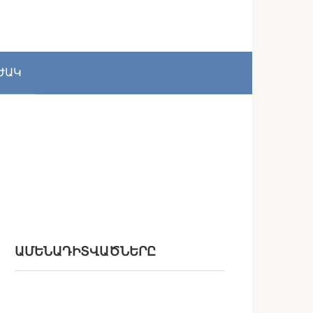
ԺԱԿ
ԱՄԵՆԱԴԻՏՎԱԾՆԵՐԸ