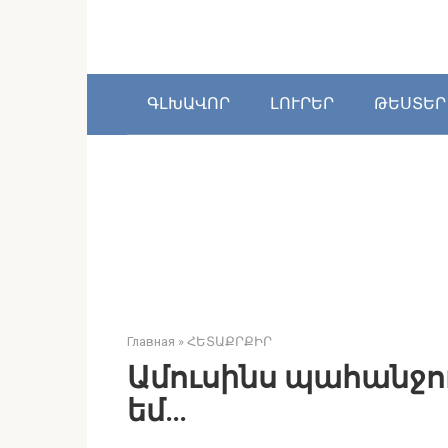
Перейти
к
контенту
ԳԼԽԱՎՈՐ
ԼՈՒՐԵՐ
ԹԵՍՏԵՐ
Главная
»
ՀԵՏԱՔՐՔԻՐ
Ամուսինս պահանջու
եմ…