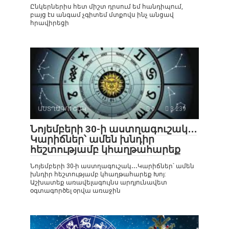
Ընկերներիս հետ միշտ դրսում եմ հանդիպում,
բայց էս անգամ չգիտեմ մտքովս ինչ անցավ
հրավիրեցի
ԱՍՏՂԱԳՈՒՇԱԿ
0
3 239
Նոյեմբերի 30-ի աստղագուշակ․․․
Կարիճներ՝ ամեն խնդիր
հեշտությամբ կհաղթահարեք
Նոյեմբերի 30-ի աստղագուշակ․․․Կարիճներ՝ ամեն
խնդիր հեշտությամբ կհաղթահարեք Խոյ:
Աշխատեք առավելագույնս արդյունավետ
օգտագործել օրվա առաջին