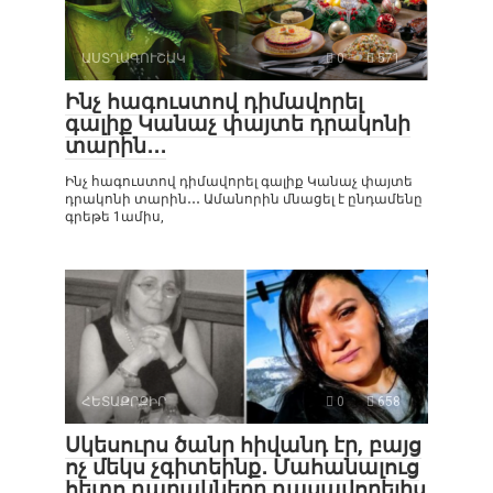
ԱՍՏՂԱԳՈՒՇԱԿ
0
571
Ինչ հագուստով դիմավորել
գալիք Կանաչ փայտե դրակոնի
տարին․․․
Ինչ հագուստով դիմավորել գալիք Կանաչ փայտե
դրակոնի տարին․․․ Ամանորին մնացել է ընդամենը
գրեթե 1ամիս,
ՀԵՏԱՔՐՔԻՐ
0
658
Սկեսուրս ծանր հիվանդ էր, բայց
ոչ մեկս չգիտեինք․ Մահանալուց
հետո դարակները դասավորելիս