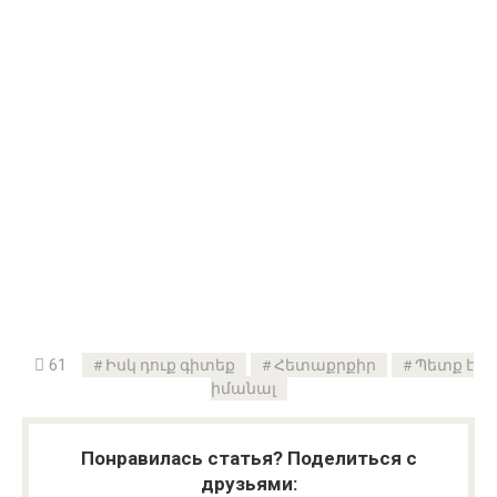
61
Իսկ դուք գիտեք
Հետաքրքիր
Պետք է
իմանալ
Понравилась статья? Поделиться с
друзьями: