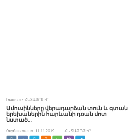
Главная
»
ՀԵՏԱՔՐՔԻՐ
Ամուսինները վերադարձան տուն և գտան
երեխաներին հարևանի դռան մոտ
նստած…
Опубликовано:
11.11.2019
ՀԵՏԱՔՐՔԻՐ