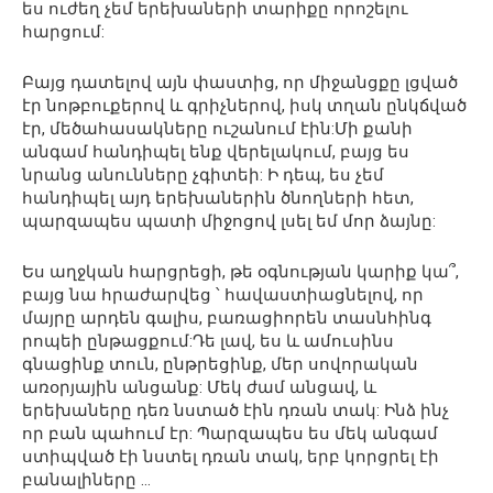
ես ուժեղ չեմ երեխաների տարիքը որոշելու
հարցում:
Բայց դատելով այն փաստից, որ միջանցքը լցված
էր նոթբուքերով և գրիչներով, իսկ տղան ընկճված
էր, մեծահասակները ուշանում էին:Մի քանի
անգամ հանդիպել ենք վերելակում, բայց ես
նրանց անունները չգիտեի: Ի դեպ, ես չեմ
հանդիպել այդ երեխաներին ծնողների հետ,
պարզապես պատի միջոցով լսել եմ մոր ձայնը:
Ես աղջկան հարցրեցի, թե օգնության կարիք կա՞,
բայց նա հրաժարվեց ՝ հավաստիացնելով, որ
մայրը արդեն գալիս, բառացիորեն տասնհինգ
րոպեի ընթացքում:Դե լավ, ես և ամուսինս
գնացինք տուն, ընթրեցինք, մեր սովորական
առօրյային անցանք: Մեկ ժամ անցավ, և
երեխաները դեռ նստած էին դռան տակ: Ինձ ինչ
որ բան պահում էր: Պարզապես ես մեկ անգամ
ստիպված էի նստել դռան տակ, երբ կորցրել էի
բանալիները …