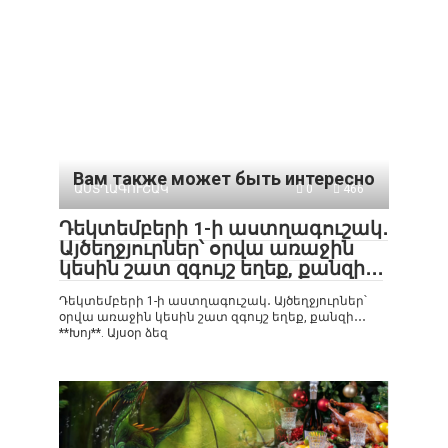
Вам также может быть интересно
ԱՍՏՂԱԳՈՒՇԱԿ
0
466
Դեկտեմբերի 1-ի աստղագուշակ․
Այծեղջյուրներ՝ օրվա առաջին
կեսին շատ զգույշ եղեք, քանզի․․․
Դեկտեմբերի 1-ի աստղագուշակ․ Այծեղջյուրներ՝
օրվա առաջին կեսին շատ զգույշ եղեք, քանզի․․․
**Խոյ**. Այսօր ձեզ