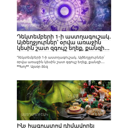
ԱՍՏՂԱԳՈՒՇԱԿ
0
468
Դեկտեմբերի 1-ի աստղագուշակ․
Այծեղջյուրներ՝ օրվա առաջին
կեսին շատ զգույշ եղեք, քանզի․․․
Դեկտեմբերի 1-ի աստղագուշակ․ Այծեղջյուրներ՝
օրվա առաջին կեսին շատ զգույշ եղեք, քանզի․․․
**Խոյ**. Այսօր ձեզ
ԱՍՏՂԱԳՈՒՇԱԿ
0
573
Ինչ հագուստով դիմավորել