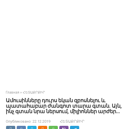
Главная
»
ՀԵՏԱՔՐՔԻՐ
Ամուսինները դուրս եկան զբոսնելու և
պատահաբար ժանգոտ տարա գտան. Այն,
ինչ գտան նրա ներսում, միլիոններ արժեր…
Опубликовано:
22.12.2019
ՀԵՏԱՔՐՔԻՐ