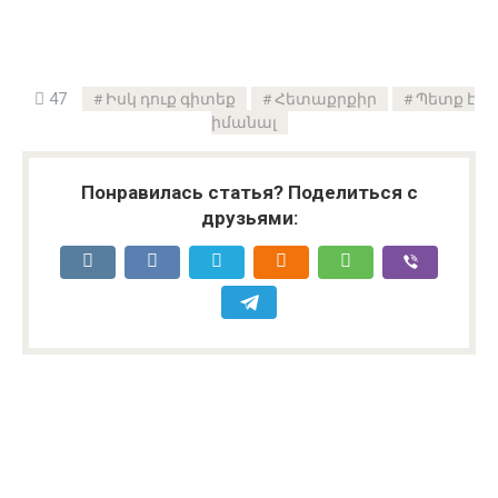
47
Իսկ դուք գիտեք
Հետաքրքիր
Պետք է
իմանալ
Понравилась статья? Поделиться с
друзьями: