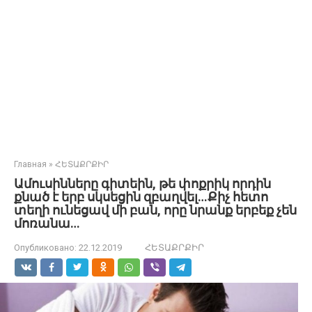
Главная
»
ՀԵՏԱՔՐՔԻՐ
Ամուսինները գիտեին, թե փոքրիկ որդին
քնած է երբ սկսեցին զբաղվել…Քիչ հետո
տեղի ունեցավ մի բան, որը նրանք երբեք չեն
մոռանա…
Опубликовано:
22.12.2019
ՀԵՏԱՔՐՔԻՐ