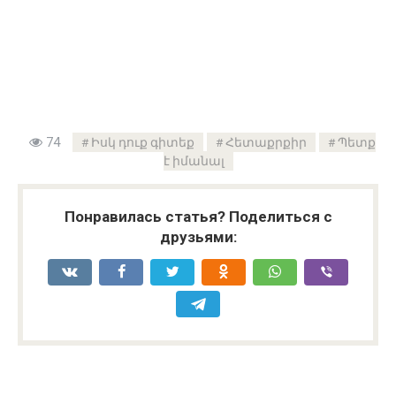
74
Իսկ դուք գիտեք
Հետաքրքիր
Պետք
է իմանալ
Понравилась статья? Поделиться с
друзьями: