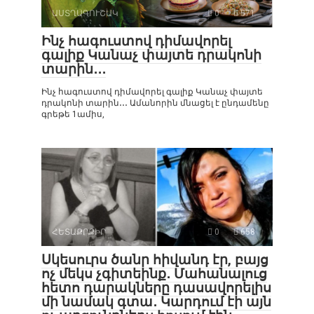
ԱՍՏՂԱԳՈՒՇԱԿ
0
571
Ինչ հագուստով դիմավորել
գալիք Կանաչ փայտե դրակոնի
տարին․․․
Ինչ հագուստով դիմավորել գալիք Կանաչ փայտե
դրակոնի տարին․․․ Ամանորին մնացել է ընդամենը
գրեթե 1ամիս,
ՀԵՏԱՔՐՔԻՐ
0
658
Սկեսուրս ծանր հիվանդ էր, բայց
ոչ մեկս չգիտեինք․ Մահանալուց
հետո դարակները դասավորելիս
մի նամակ գտա․ Կարդում էի այն