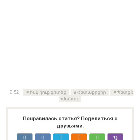
52
Իսկ դուք գիտեք
Հետաքրքիր
Պետք է
իմանալ
Понравилась статья? Поделиться с
друзьями: