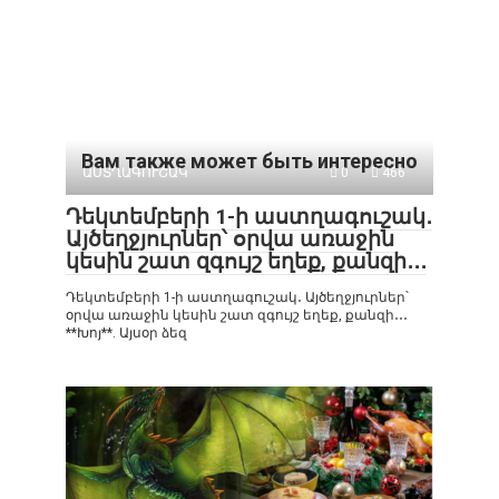
Вам также может быть интересно
ԱՍՏՂԱԳՈՒՇԱԿ
0
466
Դեկտեմբերի 1-ի աստղագուշակ․
Այծեղջյուրներ՝ օրվա առաջին
կեսին շատ զգույշ եղեք, քանզի․․․
Դեկտեմբերի 1-ի աստղագուշակ․ Այծեղջյուրներ՝
օրվա առաջին կեսին շատ զգույշ եղեք, քանզի․․․
**Խոյ**. Այսօր ձեզ