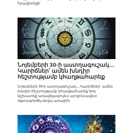
հրավիրեցի
ԱՍՏՂԱԳՈՒՇԱԿ
0
3 239
Նոյեմբերի 30-ի աստղագուշակ․․․
Կարիճներ՝ ամեն խնդիր
հեշտությամբ կհաղթահարեք
Նոյեմբերի 30-ի աստղագուշակ․․․Կարիճներ՝ ամեն
խնդիր հեշտությամբ կհաղթահարեք Խոյ:
Աշխատեք առավելագույնս արդյունավետ
օգտագործել օրվա առաջին