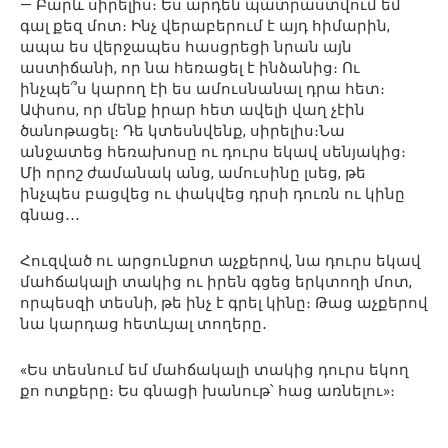
— Բարև սիրելիս։ Ես արդեն պատրաստվում եմ
գալ քեզ մոտ։ Ինչ վերաբերում է այդ հիմարին,
ապա ես վերջապես հասցրեցի նրան այն
աստիճանի, որ նա հեռացել է ինձանից։ Ու
ինչպե՞ս կարող էի ես ամուսնանալ դրա հետ։
Ափսոս, որ մենք իրար հետ ավելի վաղ չէին
ծանոթացել։ Դե կտեսնվենք, սիրելիս։Նա
անջատեց հեռախոսը ու դուրս եկավ սենյակից։
Մի որոշ ժամանակ անց, ամուսինը լսեց, թե
ինչպես բացվեց ու փակվեց դրսի դուռն ու կինը
գնաց․․․
Հուզված ու արցունքոտ աչքերով, նա դուրս եկավ
մահճակալի տակից ու իրեն գցեց երկտողի մոտ,
որպեսզի տեսնի, թե ինչ է գրել կինը։ Թաց աչքերով
նա կարդաց հետևյալ տողերը․
«Ես տեսնում եմ մահճակալի տակից դուրս եկող
քո ոտքերը։ Ես գնացի խանութ՝ հաց առնելու»։