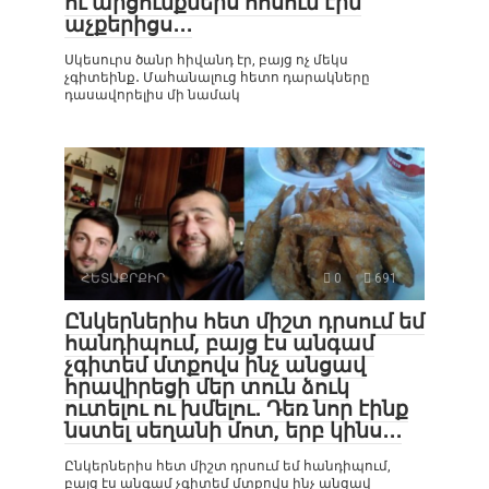
ու արցունքներս հոսում էին
աչքերիցս․․․
Սկեսուրս ծանր հիվանդ էր, բայց ոչ մեկս
չգիտեինք․ Մահանալուց հետո դարակները
դասավորելիս մի նամակ
ՀԵՏԱՔՐՔԻՐ
0
691
Ընկերներիս հետ միշտ դրսում եմ
հանդիպում, բայց էս անգամ
չգիտեմ մտքովս ինչ անցավ
հրավիրեցի մեր տուն ձուկ
ուտելու ու խմելու․ Դեռ նոր էինք
նստել սեղանի մոտ, երբ կինս․․․
Ընկերներիս հետ միշտ դրսում եմ հանդիպում,
բայց էս անգամ չգիտեմ մտքովս ինչ անցավ