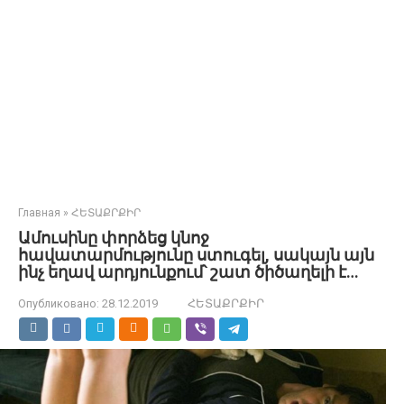
Главная
»
ՀԵՏԱՔՐՔԻՐ
Ամուսինը փորձեց կնոջ
հավատարմությունը ստուգել, սակայն այն
ինչ եղավ արդյունքում՝ շատ ծիծաղելի է…
Опубликовано:
28.12.2019
ՀԵՏԱՔՐՔԻՐ