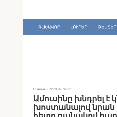
Перейти
к
контенту
ԳԼԽԱՎՈՐ
ԼՈՒՐԵՐ
ԹԵՍՏԵՐ
Главная
»
ՀԵՏԱՔՐՔԻՐ
Ամուսինը խնդրել է 
խոստանալով նրան 
հետո դանակով հար