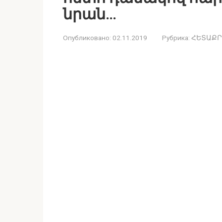
նրան…
Опубликовано:
02.11.2019
Рубрика:
ՀԵՏԱՔՐ