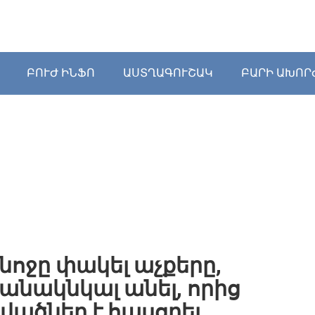
ԲՈՒԺ ԻՆՖՈ
ԱՍՏՂԱԳՈՒՇԱԿ
ԲԱՐԻ ԱԽՈՐ
կնոջը փակել աչքերը,
անակնկալ անել, որից
վածներ է հասցրել