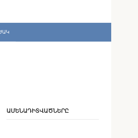
ԺԱԿ
ԱՄԵՆԱԴԻՏՎԱԾՆԵՐԸ